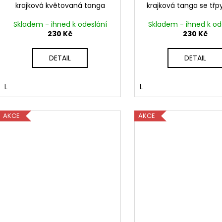
krajková květovaná tanga
krajková tanga se tř
Skladem - ihned k odeslání
Skladem - ihned k od
230 Kč
230 Kč
DETAIL
DETAIL
L
L
AKCE
AKCE