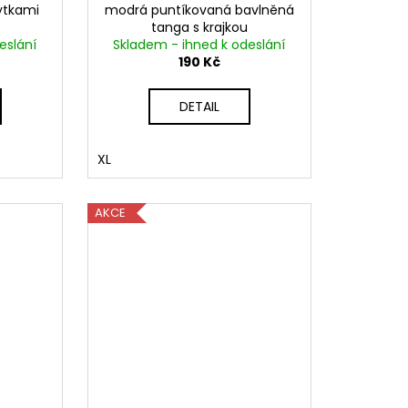
pytkami
modrá puntíkovaná bavlněná
tanga s krajkou
eslání
Skladem - ihned k odeslání
190 Kč
DETAIL
XL
AKCE