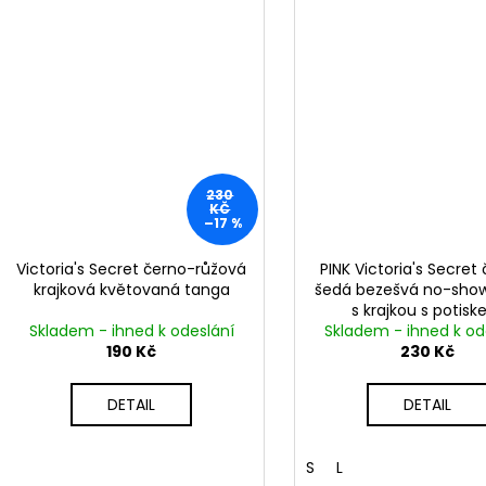
230
KČ
–17 %
Victoria's Secret černo-růžová
PINK Victoria's Secret
krajková květovaná tanga
šedá bezešvá no-sho
s krajkou s potis
Skladem - ihned k odeslání
Skladem - ihned k od
190 Kč
230 Kč
DETAIL
DETAIL
S
L