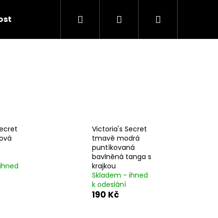
Hledat
Přihlášení
Nákupní
kost
košík
Secret
Victoria's Secret
ková
tmavě modrá
puntíkovaná
bavlněná tanga s
ihned
krajkou
Skladem - ihned
k odeslání
190 Kč