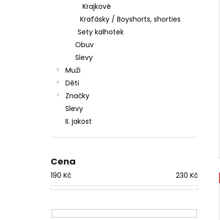
Krajkové
Kraťásky / Boyshorts, shorties
Sety kalhotek
Obuv
Slevy
Muži
Děti
Značky
Slevy
II. jakost
Cena
190
Kč
230
Kč