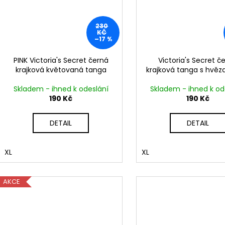
230
KČ
–17 %
PINK Victoria's Secret černá
Victoria's Secret č
krajková květovaná tanga
krajková tanga s hvěz
Skladem - ihned k odeslání
Skladem - ihned k od
190 Kč
190 Kč
DETAIL
DETAIL
XL
XL
AKCE