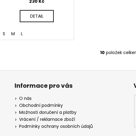
230 Kč
DETAIL
S
M
L
10
položek celk
O
v
l
á
d
Informace pro vás
a
c
O nás
í
Obchodní podmínky
p
Možnosti doručení a platby
r
Vrácení / reklamace zboží
v
Podmínky ochrany osobních údajů
k
y