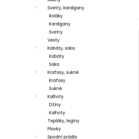
l
Svetry, kardigany
Roláky
Kardigany
Svetry
Vesty
Kabáty, saka
Kabáty
Saka
Kraťasy, sukně
Kraťasy
Sukně
Kalhoty
Džíny
Kalhoty
Tepláky, legíny
Plavky
Spodní prádlo