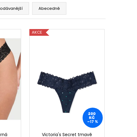
rodávanější
Abecedně
AKCE
230
KČ
–17 %
erná
Victoria's Secret tmavě