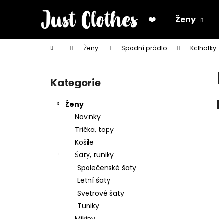
K
Přejít
na
o
❤️
Ženy
obsah
Zpět
Zpět
š
do
do
í
Domů
Ženy
Spodní prádlo
Kalhotky
k
obchodu
obchodu
P
o
Kategorie
Přeskočit
s
kategorie
t
Ženy
r
Novinky
a
Trička, topy
n
Košile
n
Šaty, tuniky
í
Společenské šaty
p
Letní šaty
a
Svetrové šaty
n
Tuniky
e
Mikiny