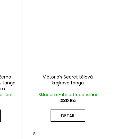
 černo-
Victoria's Secret tělová
w tanga
krajková tanga
kem
eslání
Skladem - ihned k odeslání
230 Kč
DETAIL
S