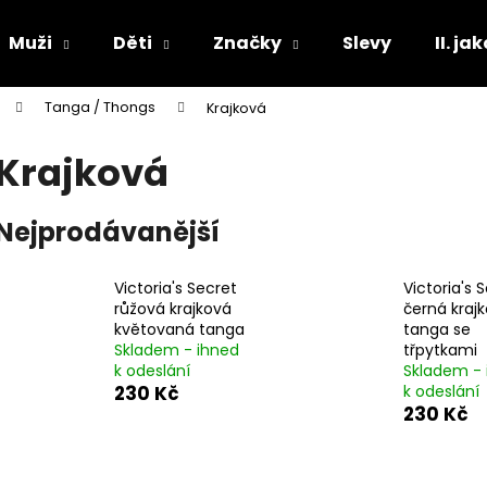
Muži
Děti
Značky
Slevy
II. ja
Tanga / Thongs
Krajková
Co potřebujete najít?
Krajková
HLEDAT
Nejprodávanější
Victoria's Secret
Victoria's 
Doporučujeme
růžová krajková
černá kraj
květovaná tanga
tanga se
Skladem - ihned
třpytkami
k odeslání
Skladem - 
230 Kč
k odeslání
230 Kč