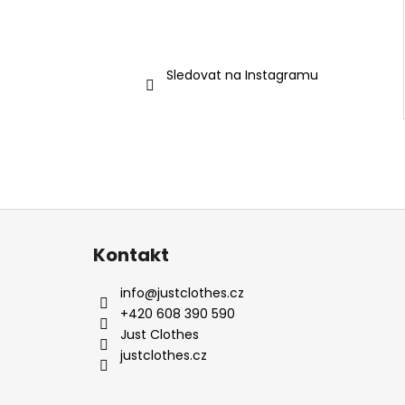
Sledovat na Instagramu
Z
á
Kontakt
p
a
info
@
justclothes.cz
t
+420 608 390 590
í
Just Clothes
justclothes.cz