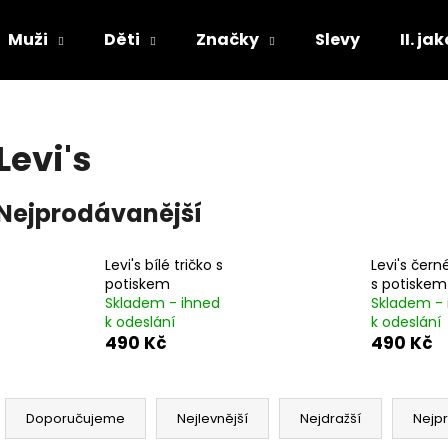
Muži
Děti
Značky
Slevy
II. ja
Co potřebujete najít?
Levi's
HLEDAT
Nejprodávanější
Levi's bílé tričko s
Levi's čern
Doporučujeme
potiskem
s potiskem
Skladem - ihned
Skladem - 
k odeslání
k odeslání
490 Kč
490 Kč
Ř
a
Doporučujeme
Nejlevnější
Nejdražší
Nejp
z