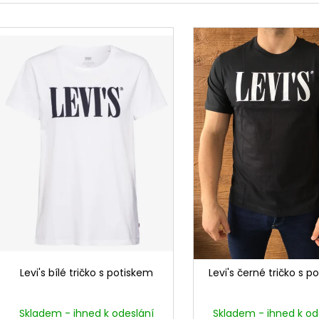
e
V
n
ý
í
p
p
i
r
s
o
p
d
r
u
o
k
d
t
u
ů
k
t
ů
Levi's bílé tričko s potiskem
Levi's černé tričko s p
Skladem - ihned k odeslání
Skladem - ihned k od