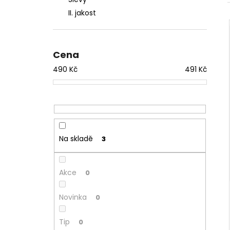
l
II. jakost
Cena
490
Kč
491
Kč
Na skladě
3
Akce
0
Novinka
0
Tip
0