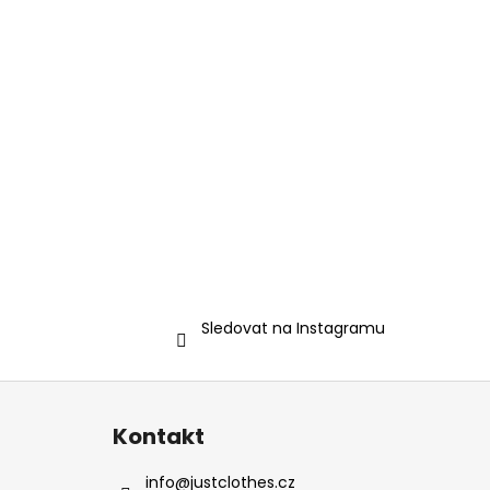
Sledovat na Instagramu
Z
á
Kontakt
p
a
info
@
justclothes.cz