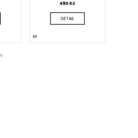
490 Kč
DETAIL
M
m