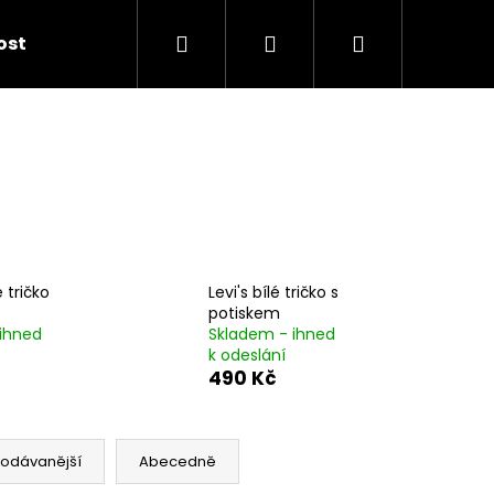
Hledat
Přihlášení
Nákupní
kost
košík
é tričko
Levi's bílé tričko s
potiskem
ihned
Skladem - ihned
k odeslání
490 Kč
rodávanější
Abecedně