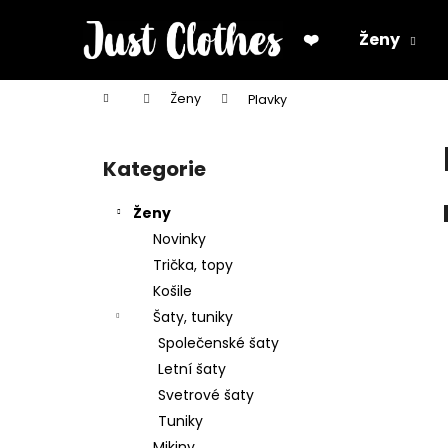
K
Přejít
na
o
❤️
Ženy
obsah
Zpět
Zpět
š
do
do
í
Domů
Ženy
Plavky
k
obchodu
obchodu
P
o
Kategorie
Přeskočit
s
kategorie
t
Ženy
r
Novinky
a
Trička, topy
n
Košile
n
Šaty, tuniky
í
Společenské šaty
p
Letní šaty
a
Svetrové šaty
n
Tuniky
e
Mikiny