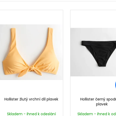
e
V
n
ý
í
p
p
i
r
s
o
p
d
r
u
o
k
d
t
u
ů
k
t
ů
Hollister žlutý vrchní díl plavek
Hollister černý spodn
plavek
Skladem - ihned k odeslání
Skladem - ihned k od