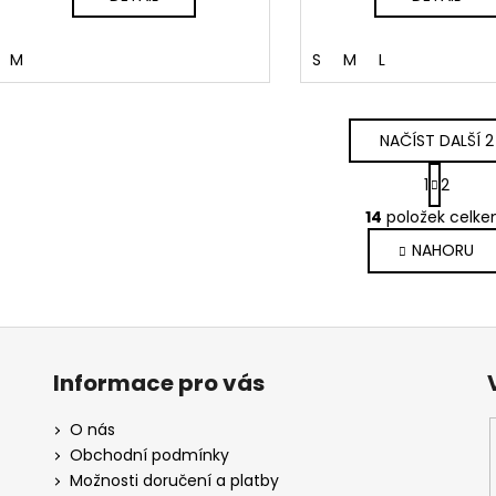
M
S
M
L
NAČÍST DALŠÍ 2
S
1
2
t
O
r
14
položek celk
v
á
NAHORU
l
n
k
á
o
d
v
a
á
c
n
í
Informace pro vás
í
p
r
O nás
v
Obchodní podmínky
k
Možnosti doručení a platby