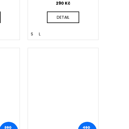
290 Kč
DETAIL
S
L
390
490