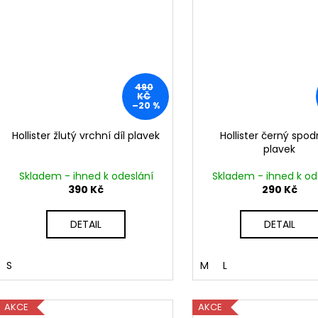
490
KČ
–20 %
Hollister žlutý vrchní díl plavek
Hollister černý spodn
plavek
Skladem - ihned k odeslání
Skladem - ihned k od
390 Kč
290 Kč
DETAIL
DETAIL
S
M
L
AKCE
AKCE