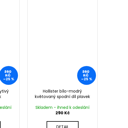
390
390
KČ
KČ
–25 %
–25 %
ytivý
Hollister bílo-modrý
k
květovaný spodní díl plavek
eslání
Skladem - ihned k odeslání
290 Kč
DETAIL