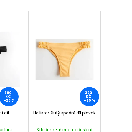
390
390
KČ
KČ
–25 %
–25 %
í díl
Hollister žlutý spodní díl plavek
eslání
Skladem - ihned k odeslání