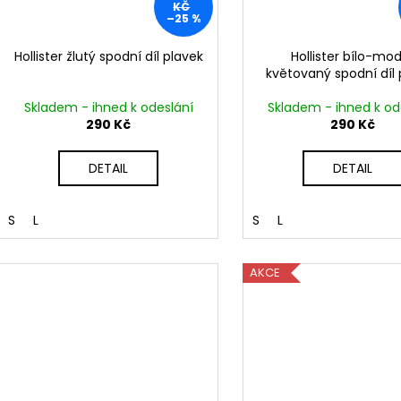
KČ
–25 %
Hollister žlutý spodní díl plavek
Hollister bílo-mo
květovaný spodní díl 
Skladem - ihned k odeslání
Skladem - ihned k od
290 Kč
290 Kč
DETAIL
DETAIL
S
L
S
L
AKCE