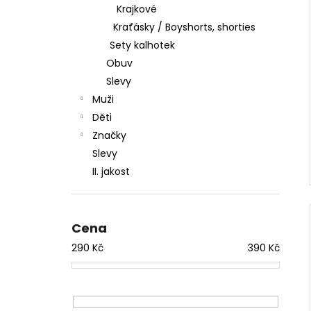
Krajkové
Kraťásky / Boyshorts, shorties
Sety kalhotek
Obuv
Slevy
Muži
Děti
Značky
Slevy
II. jakost
Cena
290
Kč
390
Kč