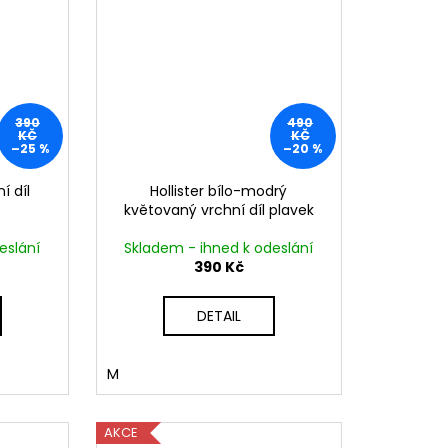
390
490
KČ
KČ
–25 %
–20 %
í díl
Hollister bílo-modrý
květovaný vrchní díl plavek
eslání
Skladem - ihned k odeslání
390 Kč
DETAIL
M
AKCE