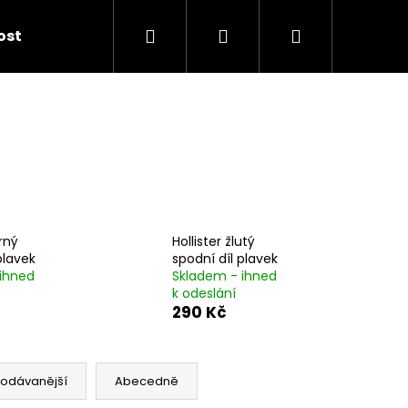
Hledat
Přihlášení
Nákupní
kost
košík
erný
Hollister žlutý
plavek
spodní díl plavek
ihned
Skladem - ihned
k odeslání
290 Kč
rodávanější
Abecedně