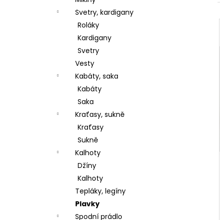
l
Svetry, kardigany
Roláky
Kardigany
Svetry
Vesty
Kabáty, saka
Kabáty
Saka
Kraťasy, sukně
Kraťasy
Sukně
Kalhoty
Džíny
Kalhoty
Tepláky, legíny
Plavky
Spodní prádlo