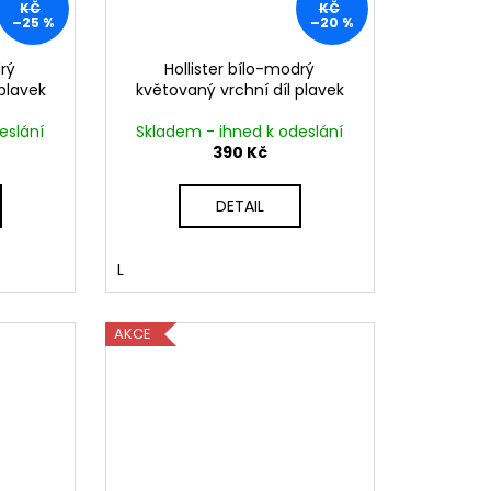
KČ
KČ
–25 %
–20 %
drý
Hollister bílo-modrý
plavek
květovaný vrchní díl plavek
eslání
Skladem - ihned k odeslání
390 Kč
DETAIL
L
AKCE