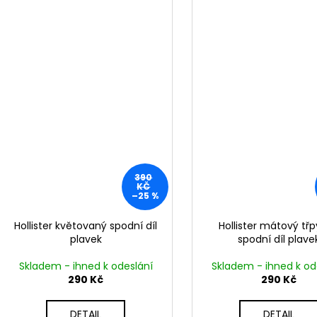
390
KČ
–25 %
Hollister květovaný spodní díl
Hollister mátový třp
plavek
spodní díl plave
Skladem - ihned k odeslání
Skladem - ihned k od
290 Kč
290 Kč
DETAIL
DETAIL