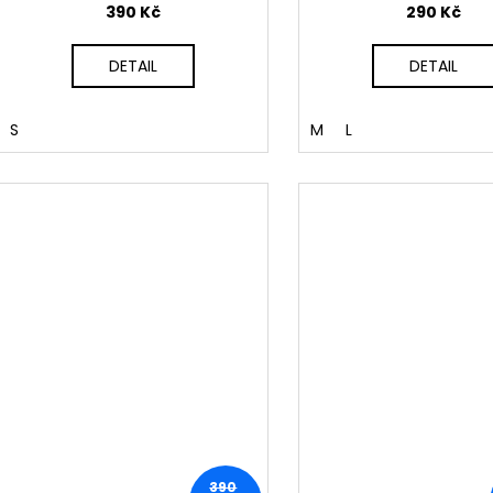
390 Kč
290 Kč
DETAIL
DETAIL
S
M
L
390