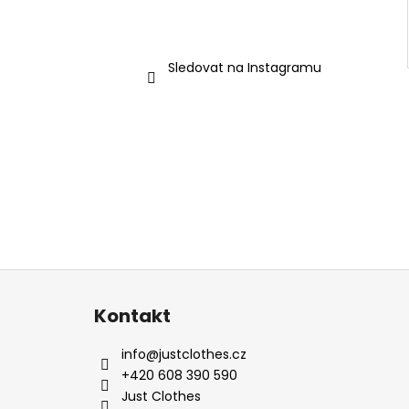
Sledovat na Instagramu
Z
á
Kontakt
p
a
info
@
justclothes.cz
t
+420 608 390 590
í
Just Clothes