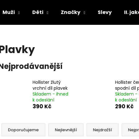
Muži
Děti
Značky
Slevy
II. ja
Co potřebujete najít?
Plavky
HLEDAT
Nejprodávanější
Hollister žlutý
Hollister č
Doporučujeme
vrchní díl plavek
spodní díl 
Skladem - ihned
Skladem - 
k odeslání
k odeslání
390 Kč
290 Kč
Ř
a
Doporučujeme
Nejlevnější
Nejdražší
Nejp
z