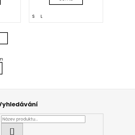
S
L
em
Vyhledávání
HLEDAT