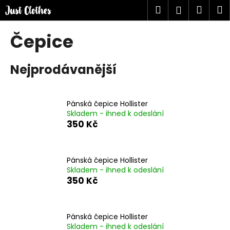
K
Přejít
Hledat
Náku
M
Přihlášen
na
o
obsah
Zpět
Zpět
košík
š
Čepice
í
C
k
Nejprodávanější
o
p
o
Pánská čepice Hollister
t
Skladem - ihned k odeslání
ř
350 Kč
e
b
u
Pánská čepice Hollister
Skladem - ihned k odeslání
j
350 Kč
e
t
e
Pánská čepice Hollister
n
Skladem - ihned k odeslání