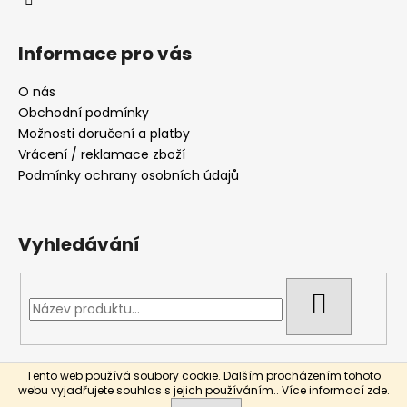
v
k
Informace pro vás
y
v
O nás
ý
Obchodní podmínky
p
i
Možnosti doručení a platby
s
Vrácení / reklamace zboží
u
Podmínky ochrany osobních údajů
Vyhledávání
HLEDAT
Tento web používá soubory cookie. Dalším procházením tohoto
Vytvořil Shoptet
webu vyjadřujete souhlas s jejich používáním.. Více informací
zde
.