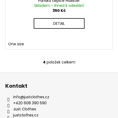
Pánská čepice Hollister
Skladem - ihned k odeslání
350 Kč
DETAIL
One size
4
položek celkem
O
v
Z
l
á
á
Kontakt
d
p
a
a
info
@
justclothes.cz
c
t
+420 608 390 590
í
í
Just Clothes
p
justclothes.cz
r