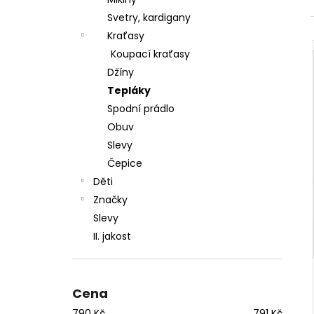
l
Svetry, kardigany
Kraťasy
Koupací kraťasy
Džíny
Tepláky
Spodní prádlo
Obuv
Slevy
Čepice
Děti
Značky
Slevy
II. jakost
Cena
790
Kč
791
Kč