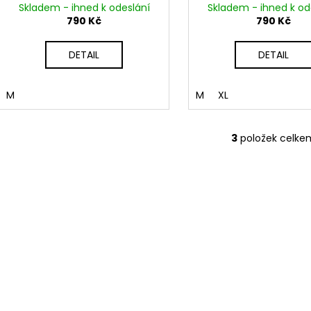
Skladem - ihned k odeslání
Skladem - ihned k od
790 Kč
790 Kč
DETAIL
DETAIL
M
M
XL
3
položek celke
O
v
l
á
d
a
c
í
p
r
v