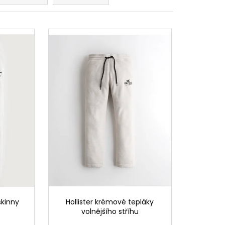
skinny
Hollister krémové tepláky
volnějšího stříhu