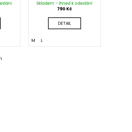
eslání
Skladem - ihned k odeslání
790 Kč
DETAIL
M
L
m