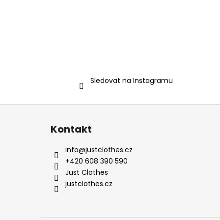
Sledovat na Instagramu
Z
á
Kontakt
p
a
info
@
justclothes.cz
t
+420 608 390 590
í
Just Clothes
justclothes.cz