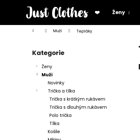
K
Přejít
na
o
❤️
Ženy
obsah
Zpět
Zpět
š
do
do
í
Domů
Muži
Tepláky
k
obchodu
obchodu
P
o
Kategorie
Přeskočit
s
kategorie
t
Ženy
r
Muži
a
Novinky
n
Trička a tílka
n
Trička s krátkým rukávem
í
Trička s dlouhým rukávem
p
Polo trička
a
Tílka
n
Košile
e
Mikiny