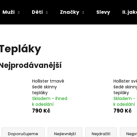
Muži
Děti
Značky
Slevy
II. ja
Co potřebujete najít?
Tepláky
HLEDAT
Nejprodávanější
Hollister tmavě
Hollister sv
Doporučujeme
šedé skinny
šedé skinn
tepláky
tepláky
Skladem - ihned
Skladem - 
k odeslání
k odeslání
790 Kč
790 Kč
Ř
a
Doporučujeme
Nejlevnější
Nejdražší
Nejp