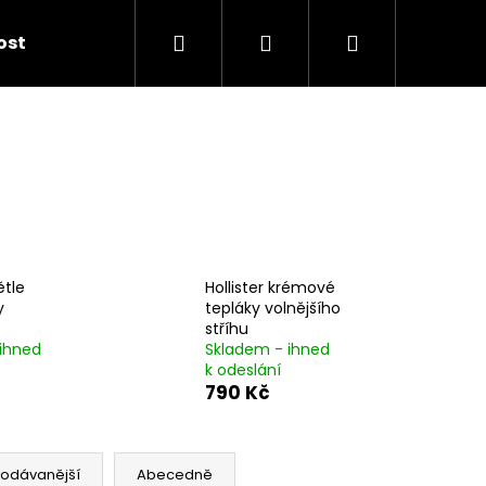
Hledat
Přihlášení
Nákupní
kost
košík
ětle
Hollister krémové
y
tepláky volnějšího
stříhu
ihned
Skladem - ihned
k odeslání
790 Kč
rodávanější
Abecedně