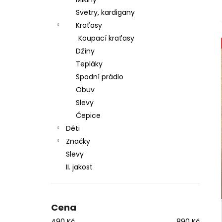
l
Svetry, kardigany
Kraťasy
Koupací kraťasy
Džíny
Tepláky
Spodní prádlo
Obuv
Slevy
Čepice
Děti
Značky
Slevy
II. jakost
Cena
490
Kč
890
Kč