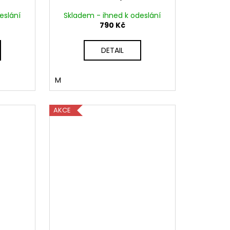
eslání
Skladem - ihned k odeslání
790 Kč
DETAIL
M
AKCE