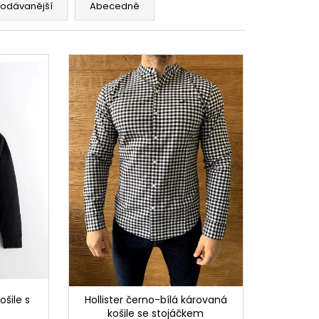
rodávanější
Abecedně
ošile s
Hollister černo-bílá károvaná
košile se stojáčkem