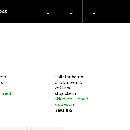
Hledat
Přihlášení
Nákupní
kost
košík
erno-
Hollister černo-
 s
bílá károvaná
košile se
ihned
stojáčkem
Skladem - ihned
k odeslání
790 Kč