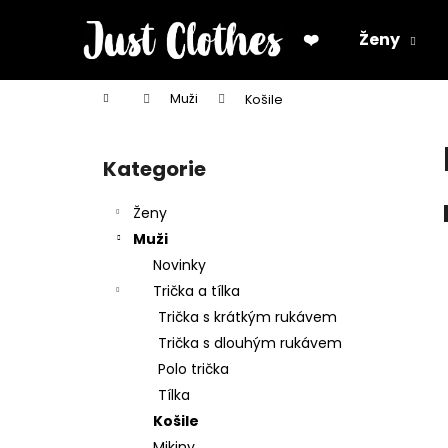
K
Přejít
na
o
❤️
Ženy
obsah
Zpět
Zpět
š
do
do
í
Domů
Muži
Košile
k
obchodu
obchodu
P
o
Kategorie
Přeskočit
s
kategorie
t
Ženy
r
Muži
a
Novinky
n
Trička a tílka
n
Trička s krátkým rukávem
í
Trička s dlouhým rukávem
p
Polo trička
a
Tílka
n
Košile
e
Mikiny