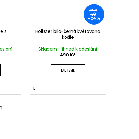
650
KČ
–24 %
le s
Hollister bílo-černá květovaná
košile
eslání
Skladem - ihned k odeslání
490 Kč
DETAIL
L
m