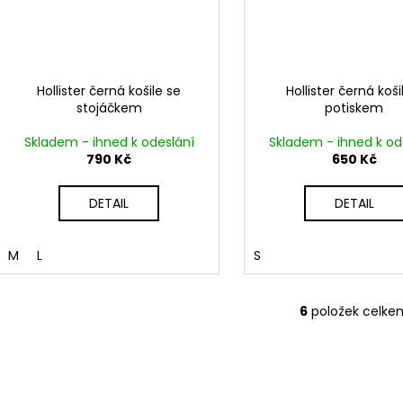
Hollister černá košile se
Hollister černá koši
stojáčkem
potiskem
Skladem - ihned k odeslání
Skladem - ihned k od
790 Kč
650 Kč
DETAIL
DETAIL
M
L
S
6
položek celke
O
v
l
á
d