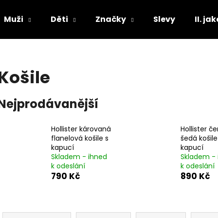
Muži
Děti
Značky
Slevy
II. ja
Co potřebujete najít?
Košile
HLEDAT
Nejprodávanější
Hollister károvaná
Hollister č
Doporučujeme
flanelová košile s
šedá košile
kapucí
kapucí
Skladem - ihned
Skladem - 
k odeslání
k odeslání
790 Kč
890 Kč
Ř