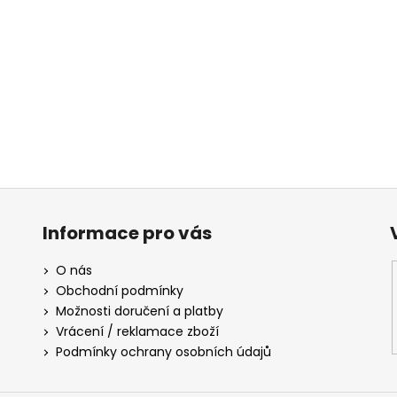
a
c
í
p
r
v
k
y
v
ý
p
i
Informace pro vás
s
u
O nás
Obchodní podmínky
Možnosti doručení a platby
Vrácení / reklamace zboží
Podmínky ochrany osobních údajů