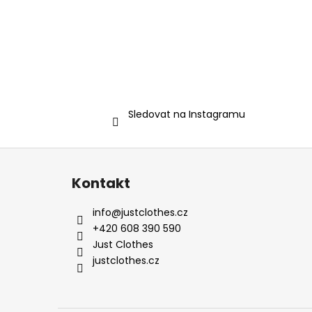
Sledovat na Instagramu
Z
á
Kontakt
p
a
info
@
justclothes.cz
t
+420 608 390 590
í
Just Clothes
justclothes.cz