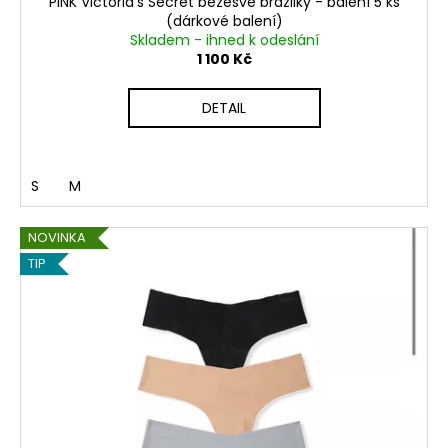
PINK Victoria's Secret bezešvé brazilky - balení 5 ks
(dárkové balení)
Skladem - ihned k odeslání
1 100 Kč
DETAIL
S
M
NOVINKA
TIP