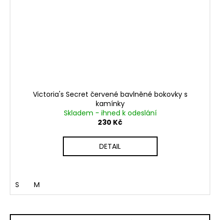
Victoria's Secret červené bavlněné bokovky s
kamínky
Skladem - ihned k odeslání
230 Kč
DETAIL
S
M