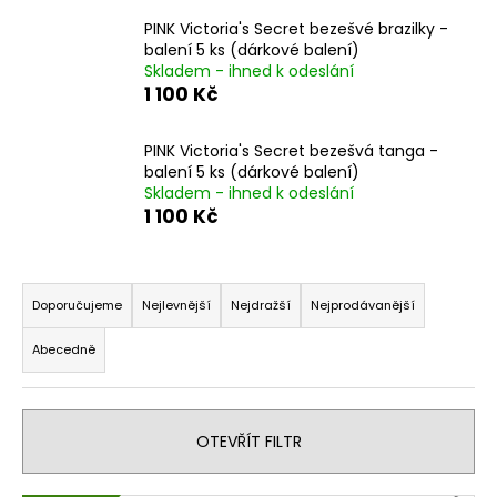
a
PINK Victoria's Secret bezešvé brazilky -
j
balení 5 ks (dárkové balení)
Skladem - ihned k odeslání
í
1 100 Kč
t
?
PINK Victoria's Secret bezešvá tanga -
balení 5 ks (dárkové balení)
Skladem - ihned k odeslání
1 100 Kč
HLEDAT
Ř
a
Doporučujeme
Nejlevnější
Nejdražší
Nejprodávanější
z
D
Abecedně
e
o
n
p
í
o
OTEVŘÍT FILTR
p
r
u
r