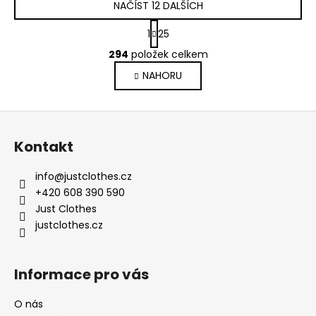
NAČÍST 12 DALŠÍCH
S
1
25
t
O
r
294
položek celkem
v
á
NAHORU
l
n
k
á
o
d
Z
v
a
á
á
c
Kontakt
n
p
í
í
p
a
info
@
justclothes.cz
r
t
+420 608 390 590
v
í
Just Clothes
k
justclothes.cz
y
v
ý
Informace pro vás
p
i
O nás
s