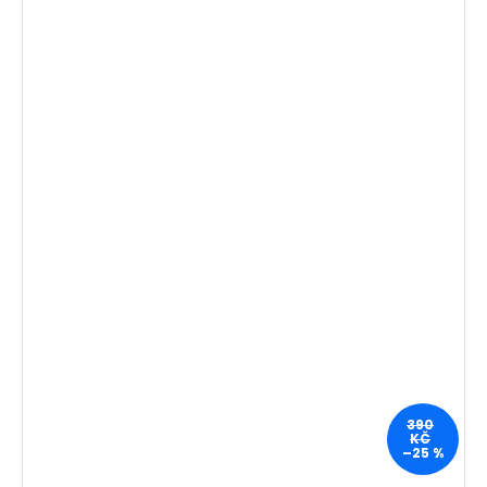
390
KČ
–25 %