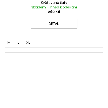
Květované šaty
Skladem - ihned k odeslání
290 Kč
DETAIL
M
L
XL