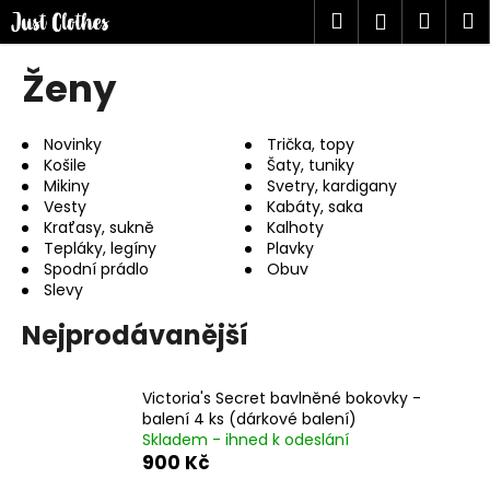
K
Přejít
Hledat
Náku
M
Přihlášen
na
o
obsah
Zpět
Zpět
košík
š
Ženy
í
C
k
o
Novinky
Trička, topy
Košile
Šaty, tuniky
p
Mikiny
Svetry, kardigany
o
Vesty
Kabáty, saka
t
Kraťasy, sukně
Kalhoty
Tepláky, legíny
Plavky
ř
Spodní prádlo
Obuv
e
Slevy
b
Nejprodávanější
u
j
e
Victoria's Secret bavlněné bokovky -
balení 4 ks (dárkové balení)
t
Skladem - ihned k odeslání
e
900 Kč
n