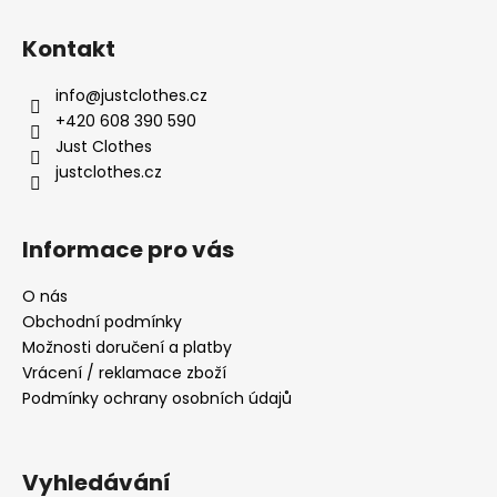
Z
l
á
á
Kontakt
d
p
a
a
info
@
justclothes.cz
c
t
+420 608 390 590
í
í
Just Clothes
p
justclothes.cz
r
v
k
Informace pro vás
y
v
O nás
ý
Obchodní podmínky
p
i
Možnosti doručení a platby
s
Vrácení / reklamace zboží
u
Podmínky ochrany osobních údajů
Vyhledávání