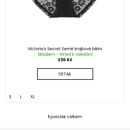
č
u
j
e
m
e
Victoria's Secret černé krajkové bikini
Skladem - ihned k odeslání
230 Kč
DETAIL
S
L
XL
1
položek celkem
O
v