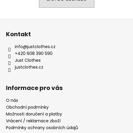
a
j
Z
í
á
t
Kontakt
p
?
a
info
@
justclothes.cz
t
+420 608 390 590
í
Just Clothes
justclothes.cz
HLEDAT
Informace pro vás
D
o
O nás
p
Obchodní podmínky
o
Možnosti doručení a platby
r
Vrácení / reklamace zboží
u
Podmínky ochrany osobních údajů