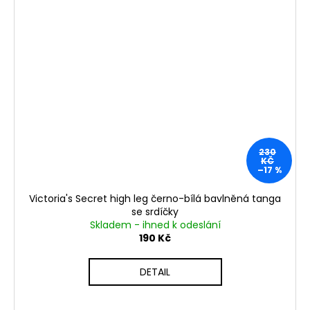
230
KČ
–17 %
Victoria's Secret high leg černo-bílá bavlněná tanga
se srdíčky
Skladem - ihned k odeslání
190 Kč
DETAIL