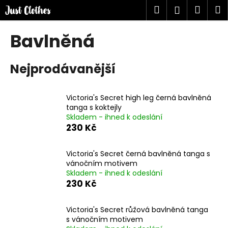
K
Přejít
Hledat
Náku
M
Přihlášen
na
o
obsah
Zpět
Zpět
košík
š
Bavlněná
í
C
k
Nejprodávanější
o
p
o
Victoria's Secret high leg černá bavlněná
t
tanga s koktejly
Skladem - ihned k odeslání
ř
230 Kč
e
b
Victoria's Secret černá bavlněná tanga s
u
vánočním motivem
j
Skladem - ihned k odeslání
230 Kč
e
t
Victoria's Secret růžová bavlněná tanga
e
s vánočním motivem
n