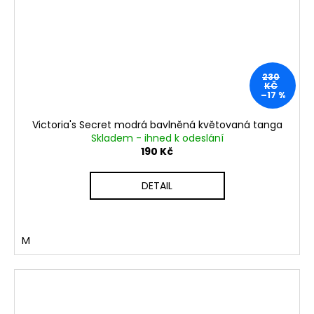
230
KČ
–17 %
Victoria's Secret modrá bavlněná květovaná tanga
Skladem - ihned k odeslání
190 Kč
DETAIL
M