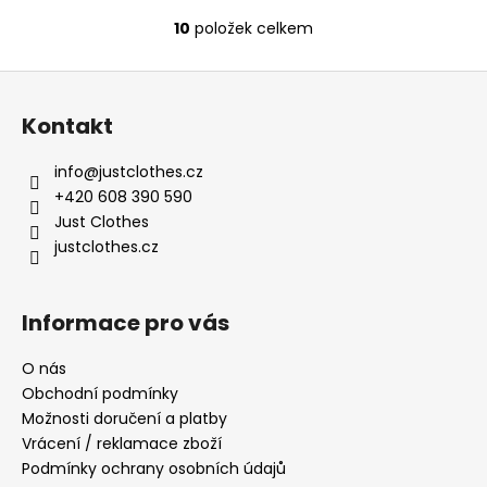
10
položek celkem
O
v
Z
l
á
á
Kontakt
d
p
a
a
info
@
justclothes.cz
c
t
+420 608 390 590
í
í
Just Clothes
p
justclothes.cz
r
v
k
Informace pro vás
y
v
O nás
ý
Obchodní podmínky
p
i
Možnosti doručení a platby
s
Vrácení / reklamace zboží
u
Podmínky ochrany osobních údajů