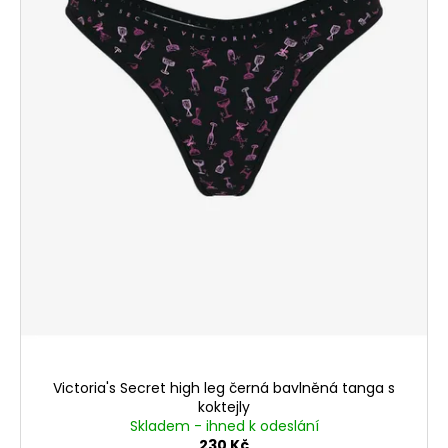
č
o
u
d
j
e
u
m
k
e
t
ů
Victoria's Secret high leg černá bavlněná tanga s
koktejly
Skladem - ihned k odeslání
230 Kč