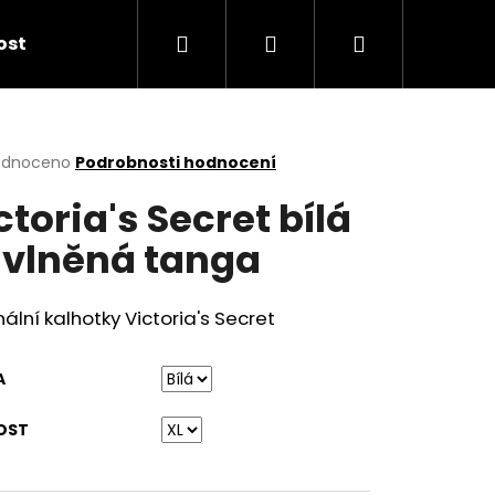
Hledat
Přihlášení
Nákupní
kost
košík
rné
odnoceno
Podrobnosti hodnocení
cení
ctoria's Secret bílá
ktu
vlněná tanga
ček.
nální kalhotky Victoria's Secret
A
OST