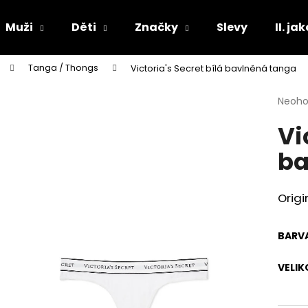
Muži
Děti
Značky
Slevy
II. ja
Tanga / Thongs
Victoria's Secret bílá bavlněná tanga
Co potřebujete najít?
Průmě
Neoh
hodno
Vi
produ
HLEDAT
je
ba
0,0
z
5
Doporučujeme
hvězdi
Origi
BARV
VELIK