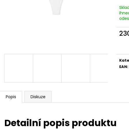
Skla
ihne
odes
23
Měr
cena
Kate
EAN
:
Popis
Diskuze
Detailní popis produktu