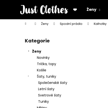
K
Přejít
na
o
❤️
Ženy
obsah
Zpět
Zpět
š
do
do
í
Domů
Ženy
Spodní prádlo
Kalhotky
k
obchodu
obchodu
P
o
Kategorie
Přeskočit
s
kategorie
t
Ženy
r
Novinky
a
Trička, topy
n
Košile
n
Šaty, tuniky
í
Společenské šaty
p
Letní šaty
a
Svetrové šaty
n
Tuniky
e
Mikiny