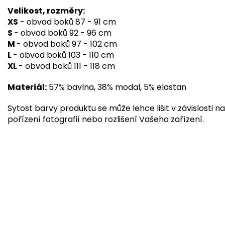
Velikost, rozměry:
XS
- obvod boků 87 - 91 cm
S
- obvod boků 92 - 96 cm
M
- obvod boků 97 - 102 cm
L
- obvod boků 103 - 110 cm
XL
- obvod boků 111 - 118 cm
Materiál:
57% bavlna, 38% modal, 5% elastan
Sytost barvy produktu se může lehce lišit v závislosti na
pořízení fotografií nebo rozlišení Vašeho zařízení.