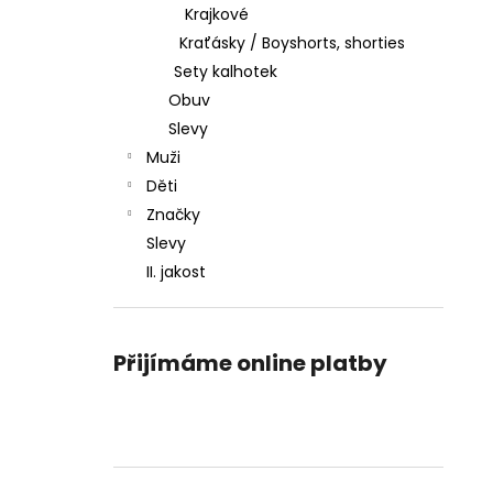
Krajkové
Kraťásky / Boyshorts, shorties
Sety kalhotek
Obuv
Slevy
Muži
Děti
Značky
Slevy
II. jakost
Přijímáme online platby