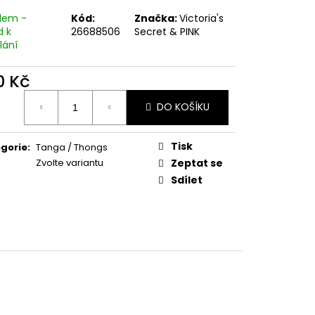
dem -
Kód:
Značka:
Victoria's
d k
26688506
Secret & PINK
lání
0 Kč
ná
DO KOŠÍKU
:
Tisk
gorie
:
Tanga / Thongs
Zvolte variantu
Zeptat se
Sdílet