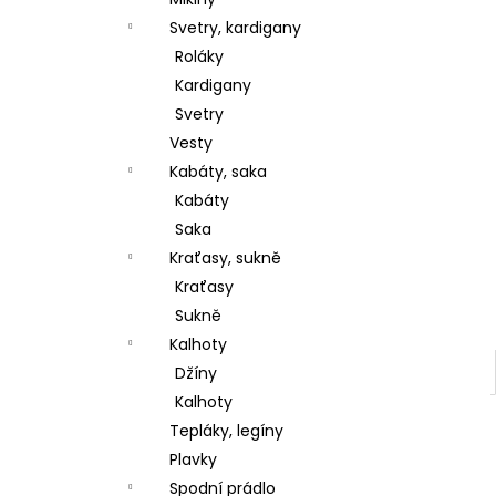
l
Svetry, kardigany
Roláky
Kardigany
Svetry
Vesty
Kabáty, saka
Kabáty
Saka
Kraťasy, sukně
Kraťasy
Sukně
Kalhoty
Džíny
Kalhoty
Tepláky, legíny
Plavky
Spodní prádlo