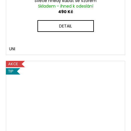
Světle hnědý kabát se vzorem
Skladem - ihned k odeslání
490 Kč
DETAIL
UNI
AKCE
TIP