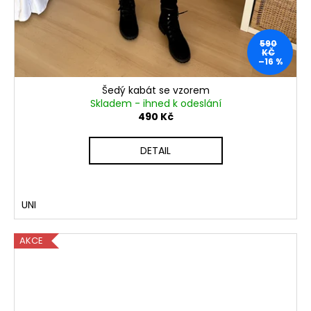
590
KČ
–16 %
Šedý kabát se vzorem
Skladem - ihned k odeslání
490 Kč
DETAIL
UNI
AKCE