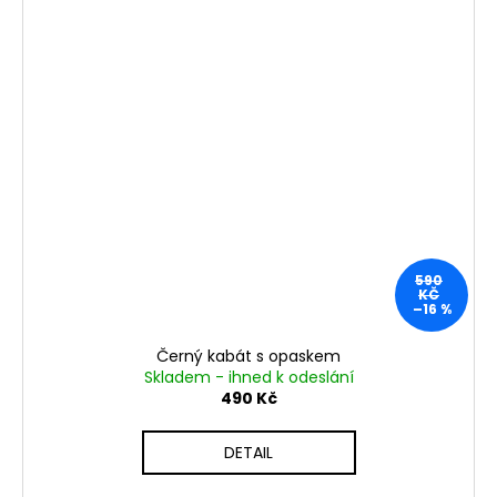
590
KČ
–16 %
Černý kabát s opaskem
Skladem - ihned k odeslání
490 Kč
DETAIL