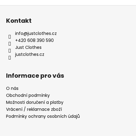
v
Z
l
á
á
Kontakt
d
p
a
a
info
@
justclothes.cz
c
t
+420 608 390 590
í
í
Just Clothes
p
justclothes.cz
r
v
k
Informace pro vás
y
v
O nás
ý
Obchodní podmínky
p
i
Možnosti doručení a platby
s
Vrácení / reklamace zboží
u
Podmínky ochrany osobních údajů