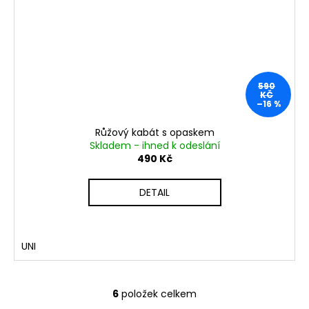
590
KČ
–16 %
Růžový kabát s opaskem
Skladem - ihned k odeslání
490 Kč
DETAIL
UNI
6
položek celkem
O