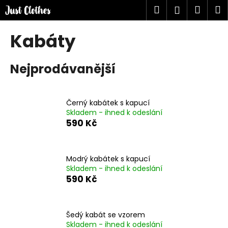
K
Přejít
Hledat
Náku
M
Přihlášen
na
o
obsah
Zpět
Zpět
košík
š
Kabáty
í
C
k
Nejprodávanější
o
p
o
Černý kabátek s kapucí
t
Skladem - ihned k odeslání
ř
590 Kč
e
b
u
Modrý kabátek s kapucí
Skladem - ihned k odeslání
j
590 Kč
e
t
e
Šedý kabát se vzorem
n
Skladem - ihned k odeslání