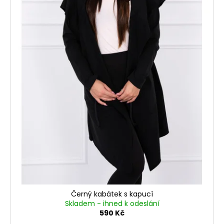
č
o
u
d
j
e
u
m
k
e
t
ů
Černý kabátek s kapucí
Skladem - ihned k odeslání
590 Kč