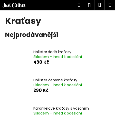
K
Přejít
Hledat
Náku
M
Přihlášen
na
o
obsah
Zpět
Zpět
košík
š
Kraťasy
í
C
k
Nejprodávanější
o
p
o
Hollister šedé kraťasy
t
Skladem - ihned k odeslání
ř
490 Kč
e
b
u
Hollister červené kraťasy
Skladem - ihned k odeslání
j
290 Kč
e
t
e
Karamelové kraťasy s vázáním
n
Skladem - ihned k odeslání