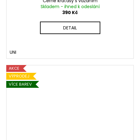
Černé kraťasy s vázáním
Skladem - ihned k odeslání
390 Kč
DETAIL
UNI
AKCE
VÝPRODEJ
VÍCE BAREV