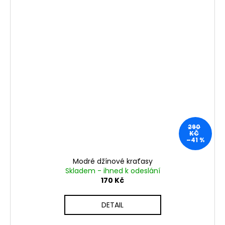
290
KČ
–41 %
Modré džínové kraťasy
Skladem - ihned k odeslání
170 Kč
DETAIL