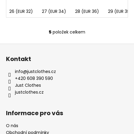
26 (EUR 32)
27 (EUR 34)
28 (EUR 36)
29 (EUR 38)
5
položek celkem
O
v
Z
l
á
á
Kontakt
d
p
a
a
info
@
justclothes.cz
c
t
+420 608 390 590
í
í
Just Clothes
p
justclothes.cz
r
v
k
Informace pro vás
y
v
O nás
ý
Obchodní podmínky
p