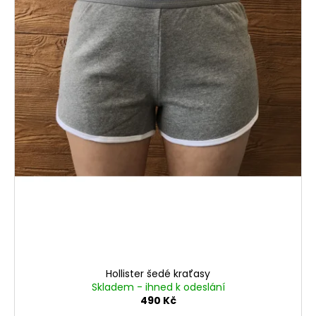
č
o
u
d
j
e
u
m
k
e
t
ů
Hollister šedé kraťasy
Skladem - ihned k odeslání
490 Kč