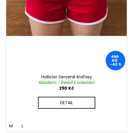
490
KČ
–40 %
Hollister červené kraťasy
Skladem - ihned k odeslání
290 Kč
DETAIL
M
L