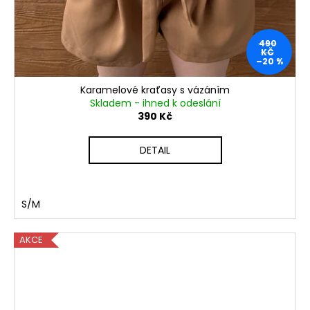
490
KČ
–20 %
Karamelové kraťasy s vázáním
Skladem - ihned k odeslání
390 Kč
DETAIL
S/M
AKCE