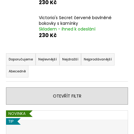
230 Kč
a
j
Victoria's Secret červené bavlněné
í
bokovky s kamínky
t
Skladem - ihned k odeslání
230 Kč
?
Ř
a
Doporučujeme
Nejlevnější
Nejdražší
Nejprodávanější
z
HLEDAT
Abecedně
e
n
í
D
OTEVŘÍT FILTR
p
o
r
p
V
o
NOVINKA
o
ý
r
d
TIP
u
p
u