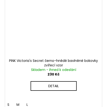
PINK Victoria's Secret černo-hnědé bavlněné bokovky
zvířecí vzor
Skladem - ihned k odeslání
230 Kč
DETAIL
S
M
L