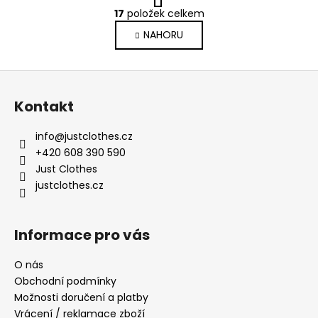
O
r
17
položek celkem
v
á
NAHORU
l
n
k
á
o
d
Z
v
a
á
á
c
Kontakt
n
p
í
í
p
a
info
@
justclothes.cz
r
t
+420 608 390 590
v
í
Just Clothes
k
justclothes.cz
y
v
ý
Informace pro vás
p
i
O nás
s
Obchodní podmínky
u
Možnosti doručení a platby
Vrácení / reklamace zboží