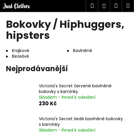
K
Přejít
Hledat
Náku
M
Přihlášen
na
o
obsah
Zpět
Zpět
košík
š
Bokovky / Hiphuggers,
í
C
hipsters
k
o
p
Krajkové
Bavlněné
o
Bezešvé
t
Nejprodávanější
ř
e
b
Victoria's Secret červené bavlněné
bokovky s kamínky
u
Skladem - ihned k odeslání
j
230 Kč
e
t
Victoria's Secret šedé bavlněné bokovky
e
s kamínky
Skladem - ihned k odeslání
n