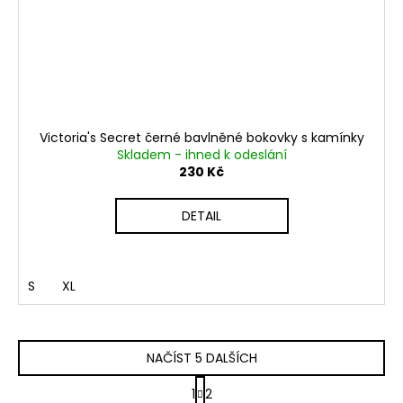
Victoria's Secret černé bavlněné bokovky s kamínky
Skladem - ihned k odeslání
230 Kč
DETAIL
S
XL
NAČÍST 5 DALŠÍCH
S
1
2
t