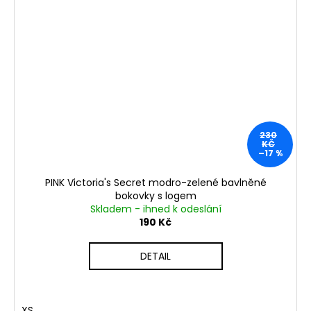
230
KČ
–17 %
PINK Victoria's Secret modro-zelené bavlněné
bokovky s logem
Skladem - ihned k odeslání
190 Kč
DETAIL
XS