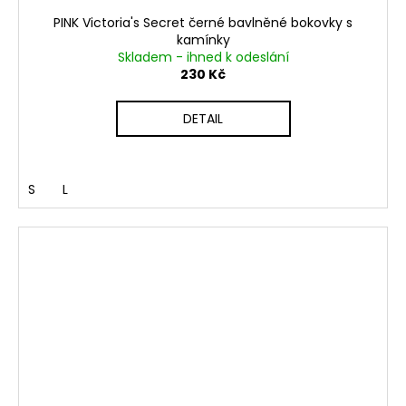
PINK Victoria's Secret černé bavlněné bokovky s
kamínky
Skladem - ihned k odeslání
230 Kč
DETAIL
S
L