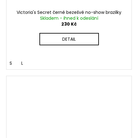
Victoria's Secret černé bezešvé no-show brazilky
Skladem - ihned k odeslání
230 Kč
DETAIL
S
L