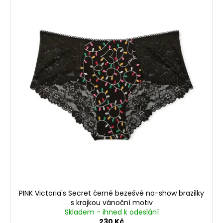
č
o
u
d
j
e
u
m
k
e
t
ů
PINK Victoria's Secret černé bezešvé no-show brazilky
s krajkou vánoční motiv
Skladem - ihned k odeslání
230 Kč