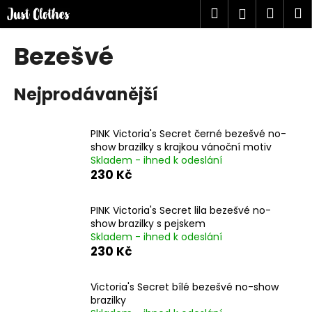
K
Přejít
Hledat
Náku
M
Přihlášen
na
o
obsah
Zpět
Zpět
košík
š
Bezešvé
í
C
k
Nejprodávanější
o
p
o
PINK Victoria's Secret černé bezešvé no-
t
show brazilky s krajkou vánoční motiv
Skladem - ihned k odeslání
ř
230 Kč
e
b
PINK Victoria's Secret lila bezešvé no-
u
show brazilky s pejskem
j
Skladem - ihned k odeslání
230 Kč
e
t
Victoria's Secret bílé bezešvé no-show
e
brazilky
n