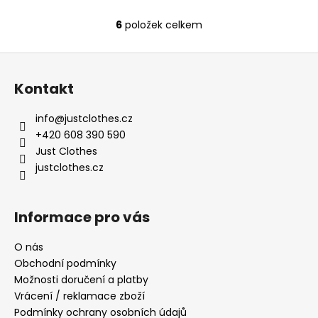
6
položek celkem
O
v
Z
l
á
á
Kontakt
d
p
a
a
info
@
justclothes.cz
c
t
+420 608 390 590
í
í
Just Clothes
p
justclothes.cz
r
v
k
Informace pro vás
y
v
O nás
ý
Obchodní podmínky
p
i
Možnosti doručení a platby
s
Vrácení / reklamace zboží
u
Podmínky ochrany osobních údajů