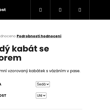
Hledat
Přihlášení
Nákupní
kost
košík
rné
odnoceno
Podrobnosti hodnocení
cení
dý kabát se
ktu
orem
ček.
mní vzorovaný kabátek s vázáním v pase.
A
OST