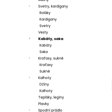
l
Svetry, kardigany
Roláky
Kardigany
Svetry
Vesty
Kabáty, saka
Kabáty
Saka
Kraťasy, sukně
Kraťasy
Sukně
Kalhoty
Džíny
Kalhoty
Tepláky, legíny
Plavky
Spodní prádlo