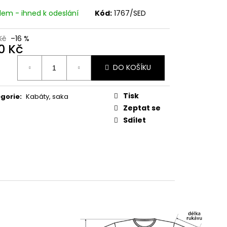
dem - ihned k odeslání
Kód:
1767/SED
Kč
–16 %
0 Kč
ná
DO KOŠÍKU
:
Tisk
gorie
:
Kabáty, saka
Zeptat se
Sdílet