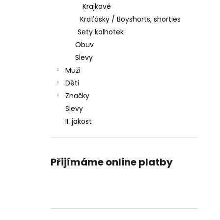
Krajkové
Kraťásky / Boyshorts, shorties
Sety kalhotek
Obuv
Slevy
Muži
Děti
Značky
Slevy
II. jakost
Přijímáme online platby