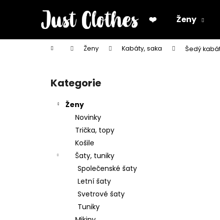
K
Přejít
na
o
❤️
Ženy
obsah
Zpět
Zpět
š
do
do
í
Domů
Ženy
Kabáty, saka
Šedý kabá
k
obchodu
obchodu
P
o
Kategorie
Přeskočit
s
kategorie
t
Ženy
r
Novinky
a
Trička, topy
n
Košile
n
Šaty, tuniky
í
Společenské šaty
p
Letní šaty
a
Svetrové šaty
n
Tuniky
e
Mikiny