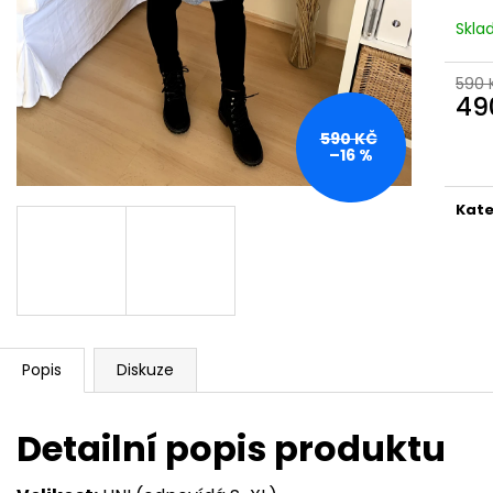
Skla
590 
49
Měr
590 KČ
cena
–16 %
Kate
Popis
Diskuze
Detailní popis produktu