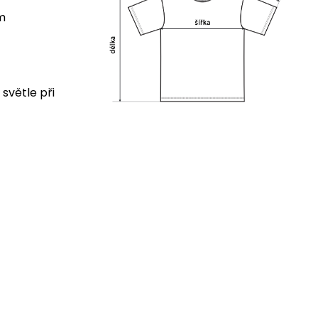
cm
 světle při