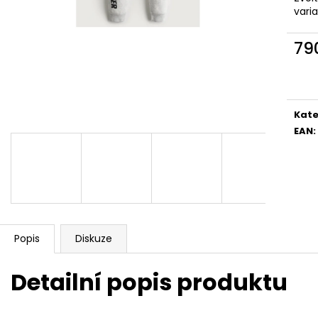
vari
79
Měr
cena
Kate
EAN
:
Popis
Diskuze
Detailní popis produktu