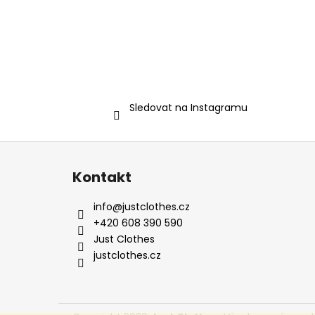
Sledovat na Instagramu
Z
á
Kontakt
p
a
info
@
justclothes.cz
t
+420 608 390 590
í
Just Clothes
justclothes.cz