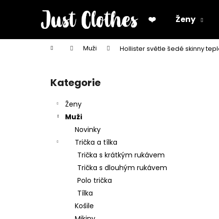
K
Přejít
na
o
❤️
Ženy
obsah
Zpět
Zpět
š
do
do
í
Domů
Muži
Hollister světle šedé skinny tep
k
obchodu
obchodu
P
o
Kategorie
Přeskočit
s
kategorie
t
Ženy
r
Muži
a
Novinky
n
Trička a tílka
n
Trička s krátkým rukávem
í
Trička s dlouhým rukávem
p
Polo trička
a
Tílka
n
Košile
e
Mikiny