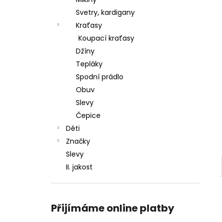
l
Svetry, kardigany
Kraťasy
Koupací kraťasy
Džíny
Tepláky
Spodní prádlo
Obuv
Slevy
Čepice
Děti
Značky
Slevy
II. jakost
Přijímáme online platby