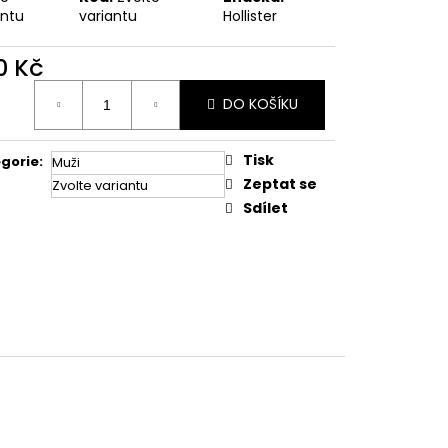
antu
variantu
Hollister
0 Kč
ná
DO KOŠÍKU
:
Tisk
gorie
:
Muži
Zeptat se
Zvolte variantu
Sdílet