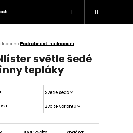
Hledat
Přihlášení
Nákupní
kost
košík
rné
odnoceno
Podrobnosti hodnocení
cení
llister světle šedé
ktu
inny tepláky
ček.
A
OST
te
Kód:
Zvolte
Značka: