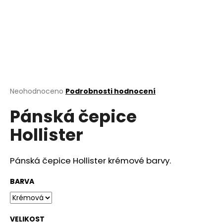
a
j
í
t
?
Průměrné
Neohodnoceno
Podrobnosti hodnocení
hodnocení
Pánská čepice
produktu
HLEDAT
je
Hollister
0,0
z
5
D
hvězdiček.
Pánská čepice Hollister krémové barvy.
o
p
BARVA
o
r
u
VELIKOST