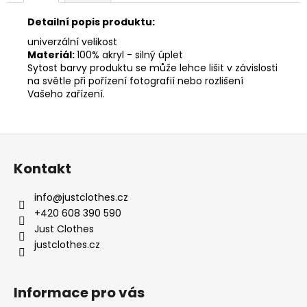
Detailní popis produktu:
univerzální velikost
Materiál:
100% akryl - silný úplet
Sytost barvy produktu se může lehce lišit v závislosti
na světle při pořízení fotografií nebo rozlišení
Vašeho zařízení.
Z
á
Kontakt
p
a
info
@
justclothes.cz
t
+420 608 390 590
í
Just Clothes
justclothes.cz
Informace pro vás