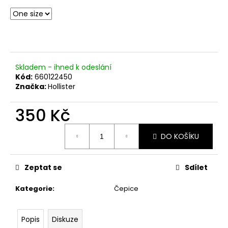
č
u
j
e
m
e
Skladem - ihned k odeslání
Kód:
660122450
Značka:
Hollister
350 Kč
Měrná
DO KOŠÍKU
cena:
Zeptat se
Sdílet
Kategorie
:
Čepice
Popis
Diskuze