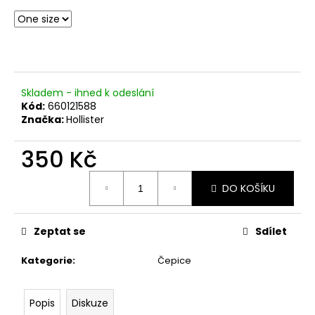
č
u
j
e
m
e
Skladem - ihned k odeslání
Kód:
660121588
Značka:
Hollister
350 Kč
Měrná
DO KOŠÍKU
cena:
Zeptat se
Sdílet
Kategorie
:
Čepice
Popis
Diskuze