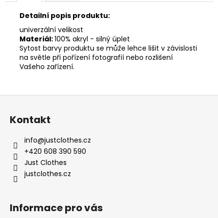
Detailní popis produktu:
univerzální velikost
Materiál:
100% akryl - silný úplet
Sytost barvy produktu se může lehce lišit v závislosti
na světle při pořízení fotografií nebo rozlišení
Vašeho zařízení.
Z
á
Kontakt
p
a
info
@
justclothes.cz
t
+420 608 390 590
í
Just Clothes
justclothes.cz
Informace pro vás