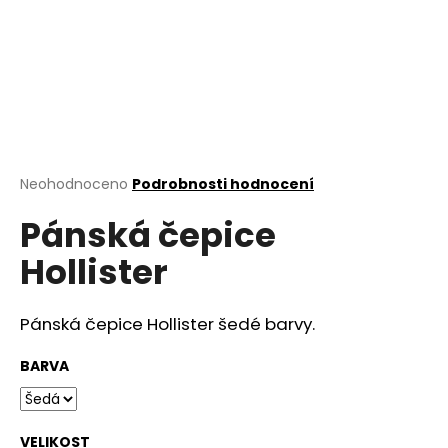
a
j
í
t
?
Průměrné
Neohodnoceno
Podrobnosti hodnocení
hodnocení
Pánská čepice
produktu
HLEDAT
je
Hollister
0,0
z
5
D
hvězdiček.
Pánská čepice Hollister šedé barvy.
o
p
BARVA
o
r
u
VELIKOST