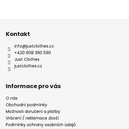
Z
á
Kontakt
p
a
info
@
justclothes.cz
t
+420 608 390 590
í
Just Clothes
justclothes.cz
Informace pro vás
O nás
Obchodní podmínky
Možnosti doručení a platby
Vrácení / reklamace zboží
Podmínky ochrany osobních údajů