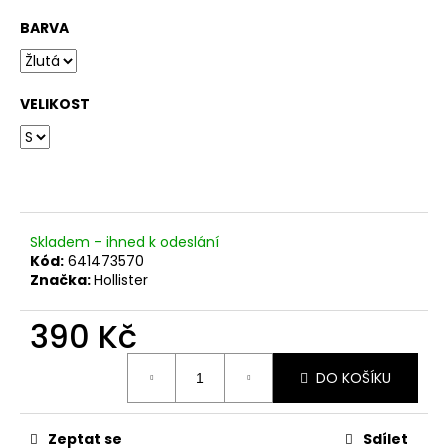
č
u
BARVA
j
e
m
VELIKOST
e
Skladem - ihned k odeslání
Kód:
641473570
Značka:
Hollister
390 Kč
Měrná
DO KOŠÍKU
cena:
Zeptat se
Sdílet