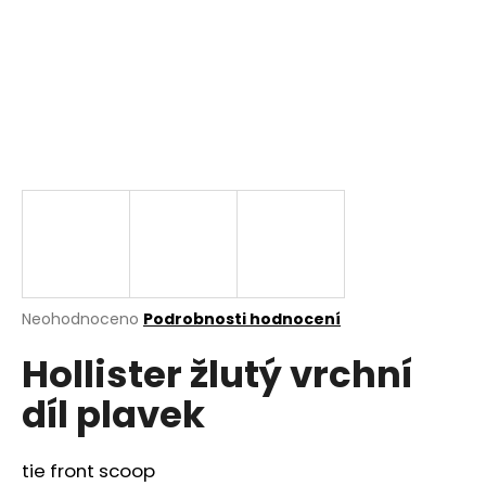
a
j
í
t
?
HLEDAT
Průměrné
Neohodnoceno
Podrobnosti hodnocení
hodnocení
D
Hollister žlutý vrchní
produktu
o
je
p
díl plavek
0,0
o
z
r
5
u
hvězdiček.
tie front scoop