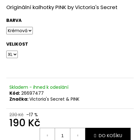
č
u
Originální kalhotky PINK by Victoria's Secret
j
e
BARVA
m
e
VELIKOST
Skladem - ihned k odeslání
Kód:
26697477
Značka:
Victoria's Secret & PINK
230 Kč
–17 %
190 Kč
Měrná
DO KOŠÍKU
cena: