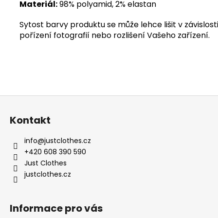
Materiál:
98% polyamid, 2% elastan
Sytost barvy produktu se může lehce lišit v závislosti
pořízení fotografií nebo rozlišení Vašeho zařízení.
Z
á
Kontakt
p
a
info
@
justclothes.cz
t
+420 608 390 590
í
Just Clothes
justclothes.cz
Informace pro vás