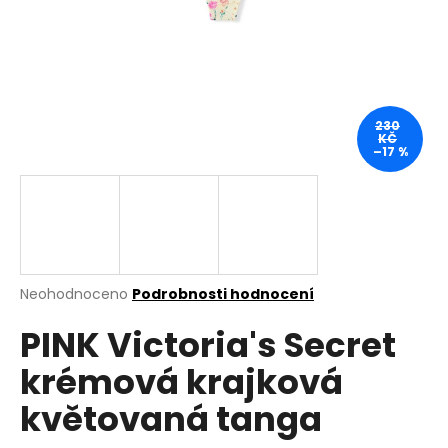
a
j
í
t
?
230
KČ
–17 %
HLEDAT
Průměrné
Neohodnoceno
Podrobnosti hodnocení
hodnocení
D
PINK Victoria's Secret
produktu
o
je
p
krémová krajková
0,0
o
z
r
květovaná tanga
5
u
hvězdiček.