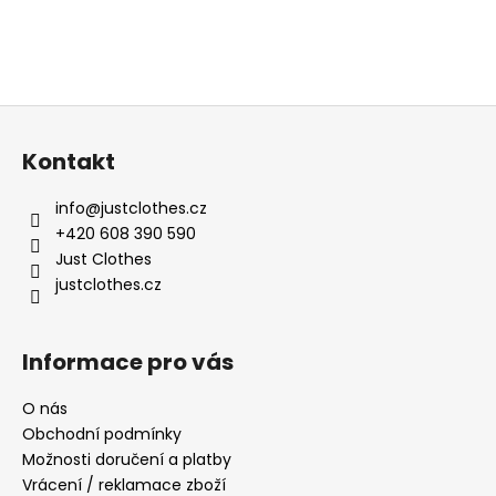
Z
á
Kontakt
p
a
info
@
justclothes.cz
t
+420 608 390 590
í
Just Clothes
justclothes.cz
Informace pro vás
O nás
Obchodní podmínky
Možnosti doručení a platby
Vrácení / reklamace zboží