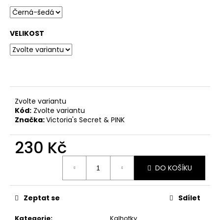
č
u
j
e
VELIKOST
m
e
Zvolte variantu
Kód:
Zvolte variantu
Značka:
Victoria's Secret & PINK
230 Kč
Měrná
DO KOŠÍKU
cena:
Zeptat se
Sdílet
Kategorie
:
Kalhotky