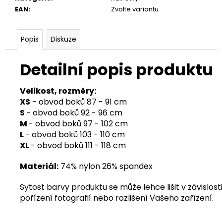
EAN
:
Zvolte variantu
Popis
Diskuze
Detailní popis produktu
Velikost, rozměry:
XS
- obvod boků 87 - 91 cm
S
- obvod boků 92 - 96 cm
M
- obvod boků 97 - 102 cm
L
- obvod boků 103 - 110 cm
XL
- obvod boků 111 - 118 cm
Materiál:
74% nylon 26% spandex
Sytost barvy produktu se může lehce lišit v závislosti
pořízení fotografií nebo rozlišení Vašeho zařízení.