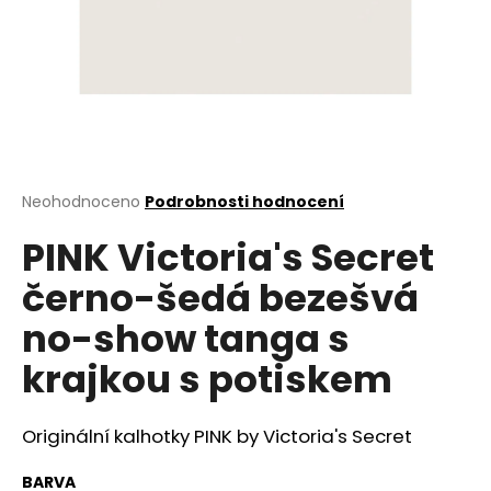
a
j
í
t
?
Průměrné
Neohodnoceno
Podrobnosti hodnocení
hodnocení
PINK Victoria's Secret
produktu
HLEDAT
je
černo-šedá bezešvá
0,0
z
no-show tanga s
5
D
hvězdiček.
krajkou s potiskem
o
p
o
Originální kalhotky PINK by Victoria's Secret
r
u
BARVA