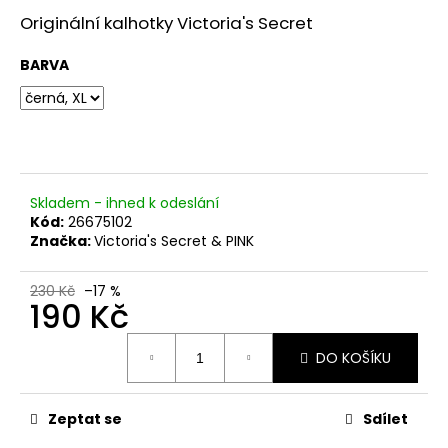
č
u
Originální kalhotky Victoria's Secret
j
e
BARVA
m
e
Skladem - ihned k odeslání
Kód:
26675102
Značka:
Victoria's Secret & PINK
230 Kč
–17 %
190 Kč
Měrná
DO KOŠÍKU
cena:
Zeptat se
Sdílet