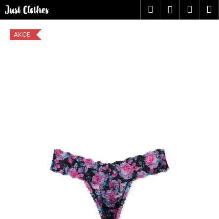
K
Přejít
Hledat
Náku
M
Přihlášen
na
o
obsah
Zpět
Zpět
košík
š
AKCE
í
C
k
o
p
o
t
ř
e
b
u
j
e
t
e
n