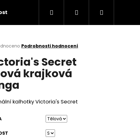
Hledat
Přihlášení
Nákupní
kost
košík
rné
odnoceno
Podrobnosti hodnocení
cení
ctoria's Secret
ktu
lová krajková
nga
ček.
nální kalhotky Victoria's Secret
A
OST