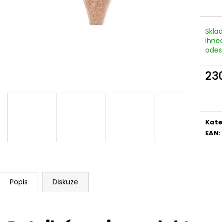
Skla
ihne
odes
23
Měr
cena
Kate
EAN
:
Popis
Diskuze