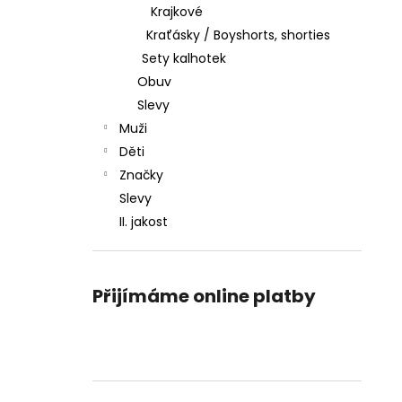
Krajkové
Kraťásky / Boyshorts, shorties
Sety kalhotek
Obuv
Slevy
Muži
Děti
Značky
Slevy
II. jakost
Přijímáme online platby