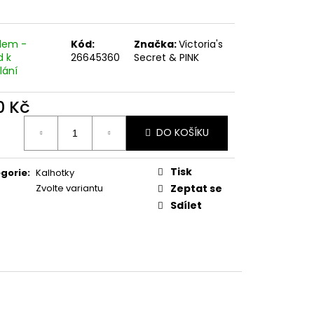
dem -
Kód:
Značka:
Victoria's
d k
26645360
Secret & PINK
lání
0 Kč
ná
DO KOŠÍKU
:
Tisk
gorie
:
Kalhotky
Zvolte variantu
Zeptat se
Sdílet