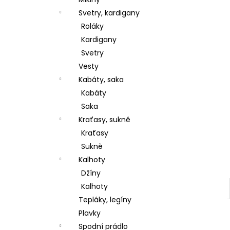
l
Svetry, kardigany
Roláky
Kardigany
Svetry
Vesty
Kabáty, saka
Kabáty
Saka
Kraťasy, sukně
Kraťasy
Sukně
Kalhoty
Džíny
Kalhoty
Tepláky, legíny
Plavky
Spodní prádlo