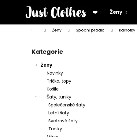
K
Přejít
na
o
❤️
Ženy
obsah
Zpět
Zpět
š
do
do
í
Domů
Ženy
Spodní prádlo
Kalhotky
k
obchodu
obchodu
P
o
Kategorie
Přeskočit
s
kategorie
t
Ženy
r
Novinky
a
Trička, topy
n
Košile
n
Šaty, tuniky
í
Společenské šaty
p
Letní šaty
a
Svetrové šaty
n
Tuniky
e
Mikiny