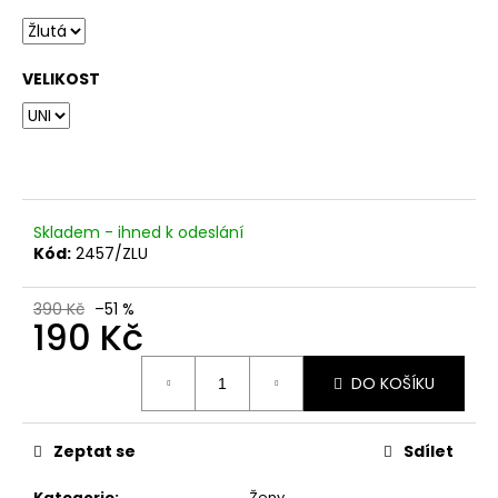
č
u
j
e
VELIKOST
m
e
Skladem - ihned k odeslání
Kód:
2457/ZLU
390 Kč
–51 %
190 Kč
Měrná
DO KOŠÍKU
cena:
Zeptat se
Sdílet
Kategorie
:
Ženy