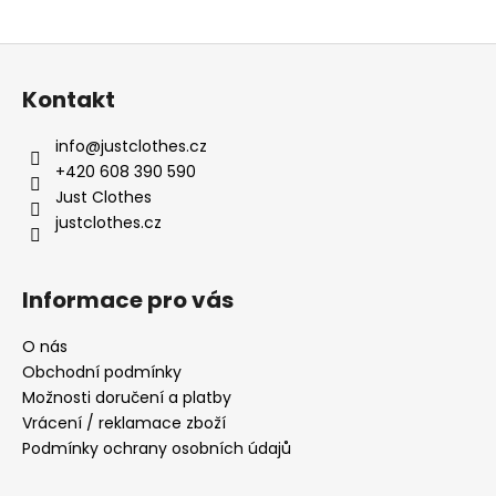
Z
á
Kontakt
p
a
info
@
justclothes.cz
t
+420 608 390 590
í
Just Clothes
justclothes.cz
Informace pro vás
O nás
Obchodní podmínky
Možnosti doručení a platby
Vrácení / reklamace zboží
Podmínky ochrany osobních údajů