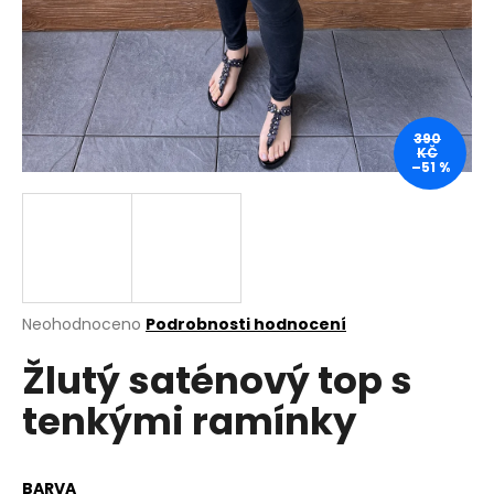
a
j
í
t
?
390
KČ
–51 %
HLEDAT
Průměrné
Neohodnoceno
Podrobnosti hodnocení
hodnocení
D
Žlutý saténový top s
produktu
o
je
p
tenkými ramínky
0,0
o
z
r
5
u
hvězdiček.
BARVA