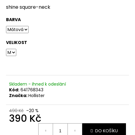
č
u
shine square-neck
j
e
BARVA
m
e
VELIKOST
Skladem - ihned k odeslání
Kód:
641768343
Značka:
Hollister
490 Kč
–20 %
390 Kč
Měrná
DO KOŠÍKU
cena: