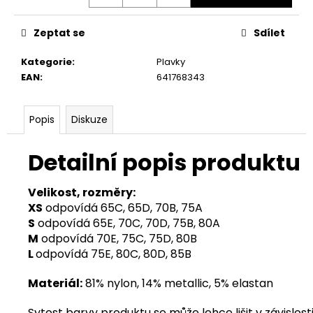
Zeptat se
Sdílet
Kategorie
:
Plavky
EAN
:
641768343
Popis
Diskuze
Detailní popis produktu
Velikost, rozměry:
XS
odpovídá 65C, 65D, 70B, 75A
S
odpovídá 65E, 70C, 70D, 75B, 80A
M
odpovídá 70E, 75C, 75D, 80B
L
odpovídá 75E, 80C, 80D, 85B
Materiál:
81% nylon, 14% metallic, 5% elastan
Sytost barvy produktu se může lehce lišit v závislosti