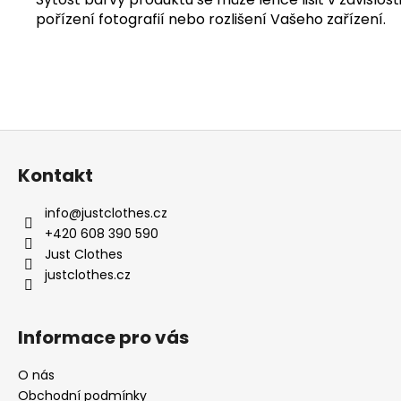
pořízení fotografií nebo rozlišení Vašeho zařízení.
Z
á
Kontakt
p
a
info
@
justclothes.cz
t
+420 608 390 590
í
Just Clothes
justclothes.cz
Informace pro vás
O nás
Obchodní podmínky