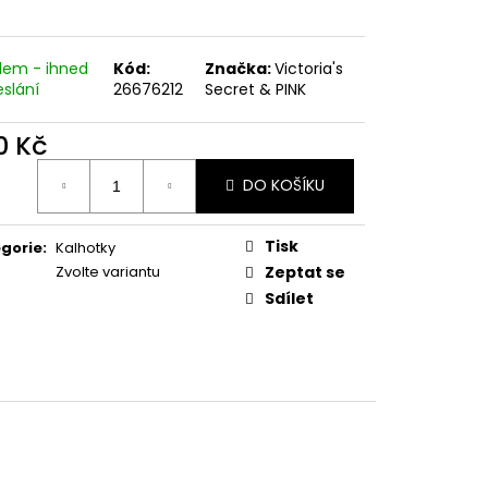
dem - ihned
Kód:
Značka:
Victoria's
eslání
26676212
Secret & PINK
0 Kč
ná
DO KOŠÍKU
:
Tisk
gorie
:
Kalhotky
Zvolte variantu
Zeptat se
Sdílet