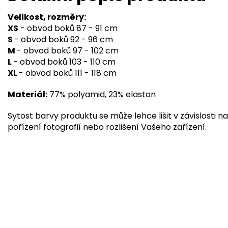
Velikost, rozměry:
XS
- obvod boků 87 - 91 cm
S
- obvod boků 92 - 96 cm
M
- obvod boků 97 - 102 cm
L
- obvod boků 103 - 110 cm
XL
- obvod boků 111 - 118 cm
Materiál:
77% polyamid, 23% elastan
Sytost barvy produktu se může lehce lišit v závislosti na
pořízení fotografií nebo rozlišení Vašeho zařízení.