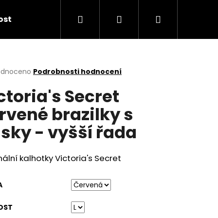
Hledat
Přihlášení
Nákupní
kost
košík
rné
odnoceno
Podrobnosti hodnocení
cení
ctoria's Secret
ktu
rvené brazilky s
sky - vyšší řada
ček.
nální kalhotky Victoria's Secret
A
OST