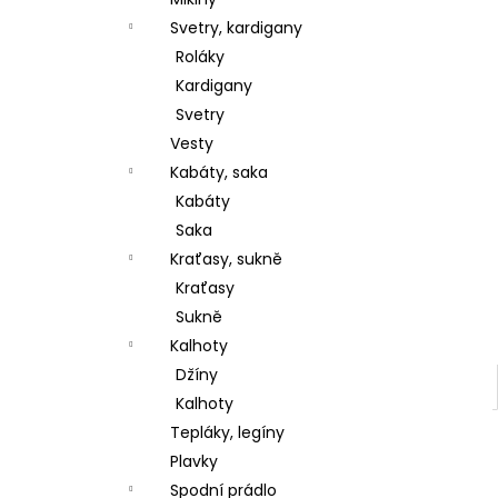
l
Svetry, kardigany
Roláky
Kardigany
Svetry
Vesty
Kabáty, saka
Kabáty
Saka
Kraťasy, sukně
Kraťasy
Sukně
Kalhoty
Džíny
Kalhoty
Tepláky, legíny
Plavky
Spodní prádlo