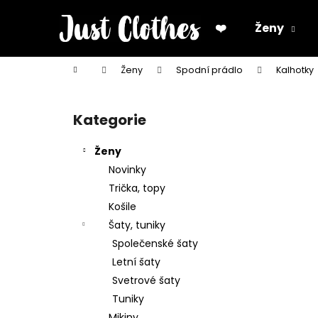
K
Přejít
na
o
❤️
Ženy
obsah
Zpět
Zpět
š
do
do
í
Domů
Ženy
Spodní prádlo
Kalhotky
k
obchodu
obchodu
P
o
Kategorie
Přeskočit
s
kategorie
t
Ženy
r
Novinky
a
Trička, topy
n
Košile
n
Šaty, tuniky
í
Společenské šaty
p
Letní šaty
a
Svetrové šaty
n
Tuniky
e
Mikiny