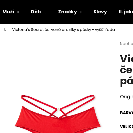
Muži
Děti
Značky
Slevy
II. ja
Victoria's Secret červené brazilky s pásky - vyšší řada
Co potřebujete najít?
Průmě
Neoh
hodno
Vi
produ
HLEDAT
je
če
0,0
z
pá
5
Doporučujeme
hvězdi
Origi
BARV
VELIK