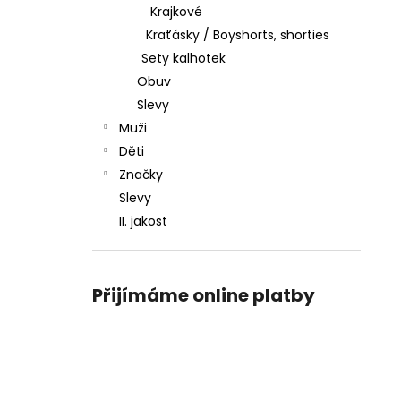
Krajkové
Kraťásky / Boyshorts, shorties
Sety kalhotek
Obuv
Slevy
Muži
Děti
Značky
Slevy
II. jakost
Přijímáme online platby