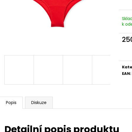
Skla
k od
25
Měr
cena
Kate
EAN
:
Popis
Diskuze
Detailní popis produktu