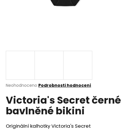
a
j
í
t
?
HLEDAT
Průměrné
Neohodnoceno
Podrobnosti hodnocení
hodnocení
D
Victoria's Secret černé
produktu
o
je
p
bavlněné bikini
0,0
o
z
r
5
u
hvězdiček.
Originální kalhotky Victoria's Secret