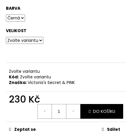
č
u
BARVA
j
e
m
VELIKOST
e
Zvolte variantu
Kód:
Zvolte variantu
Značka:
Victoria's Secret & PINK
230 Kč
Měrná
DO KOŠÍKU
cena:
Zeptat se
Sdílet