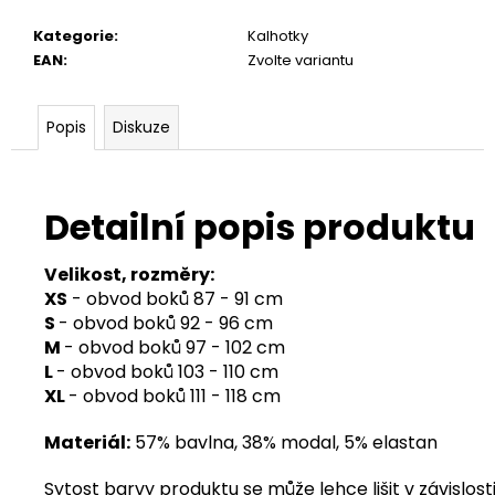
Kategorie
:
Kalhotky
EAN
:
Zvolte variantu
Popis
Diskuze
Detailní popis produktu
Velikost, rozměry:
XS
- obvod boků 87 - 91 cm
S
- obvod boků 92 - 96 cm
M
- obvod boků 97 - 102 cm
L
- obvod boků 103 - 110 cm
XL
- obvod boků 111 - 118 cm
Materiál:
57% bavlna, 38% modal, 5% elastan
Sytost barvy produktu se může lehce lišit v závislosti