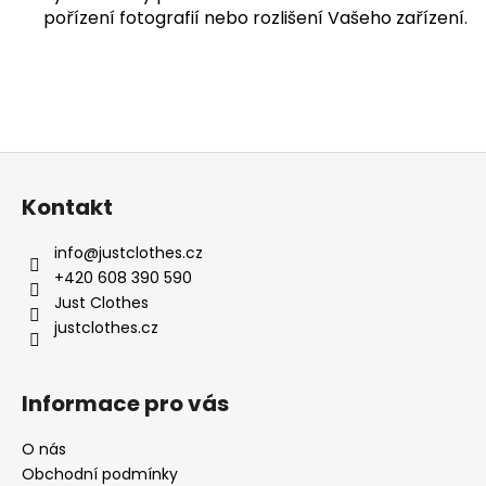
pořízení fotografií nebo rozlišení Vašeho zařízení.
Z
á
Kontakt
p
a
info
@
justclothes.cz
t
+420 608 390 590
í
Just Clothes
justclothes.cz
Informace pro vás
O nás
Obchodní podmínky