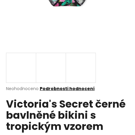
a
j
í
t
?
HLEDAT
Průměrné
Neohodnoceno
Podrobnosti hodnocení
hodnocení
D
Victoria's Secret černé
produktu
o
je
p
bavlněné bikini s
0,0
o
z
r
tropickým vzorem
5
u
hvězdiček.