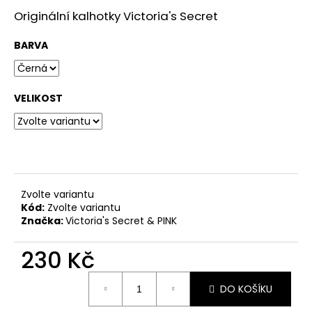
č
u
Originální kalhotky Victoria's Secret
j
e
BARVA
m
e
VELIKOST
Zvolte variantu
Kód:
Zvolte variantu
Značka:
Victoria's Secret & PINK
230 Kč
Měrná
DO KOŠÍKU
cena: