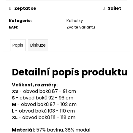
Zeptat se
Sdílet
Kategorie
:
Kalhotky
EAN
:
Zvolte variantu
Popis
Diskuze
Detailní popis produktu
Velikost, rozměry:
XS
- obvod boků 87 - 91 cm
S
- obvod boků 92 - 96 cm
M
- obvod boků 97 - 102 cm
L
- obvod boků 103 - 110 cm
XL
- obvod boků 111 - 118 cm
Materiál:
57% bavlna, 38% modal