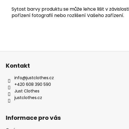
Sytost barvy produktu se může lehce lišit v závislosti
pořízení fotografií nebo rozlišení Vašeho zařízení.
Z
á
Kontakt
p
a
info
@
justclothes.cz
t
+420 608 390 590
í
Just Clothes
justclothes.cz
Informace pro vás