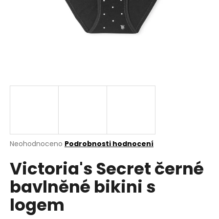
a
j
í
t
?
HLEDAT
Průměrné
Neohodnoceno
Podrobnosti hodnocení
hodnocení
D
Victoria's Secret černé
produktu
o
je
p
bavlněné bikini s
0,0
o
z
r
logem
5
u
hvězdiček.