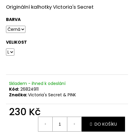
č
u
Originální kalhotky Victoria's Secret
j
e
BARVA
m
e
VELIKOST
Skladem - ihned k odeslání
Kód:
26824911
Značka:
Victoria's Secret & PINK
230 Kč
Měrná
DO KOŠÍKU
cena: