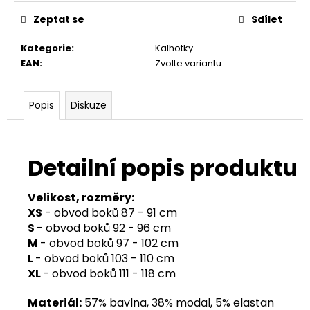
Zeptat se
Sdílet
Kategorie
:
Kalhotky
EAN
:
Zvolte variantu
Popis
Diskuze
Detailní popis produktu
Velikost, rozměry:
XS
- obvod boků 87 - 91 cm
S
- obvod boků 92 - 96 cm
M
- obvod boků 97 - 102 cm
L
- obvod boků 103 - 110 cm
XL
- obvod boků 111 - 118 cm
Materiál:
57% bavlna, 38% modal, 5% elastan