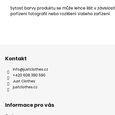
Sytost barvy produktu se může lehce lišit v závislosti
pořízení fotografií nebo rozlišení Vašeho zařízení.
Z
á
Kontakt
p
a
info
@
justclothes.cz
t
+420 608 390 590
í
Just Clothes
justclothes.cz
Informace pro vás