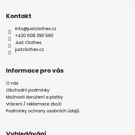
Z
á
Kontakt
p
a
info
@
justclothes.cz
t
+420 608 390 590
í
Just Clothes
justclothes.cz
Informace pro vás
O nás
Obchodní podmínky
Možnosti doručení a platby
Vrácení / reklamace zboží
Podmínky ochrany osobních údajů
Vyhledávání