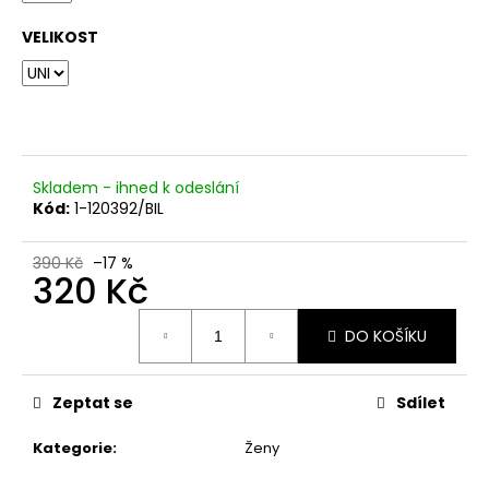
č
u
VELIKOST
j
e
m
e
Skladem - ihned k odeslání
Kód:
1-120392/BIL
390 Kč
–17 %
320 Kč
Měrná
DO KOŠÍKU
cena:
Zeptat se
Sdílet
Kategorie
:
Ženy