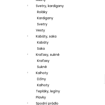
l
Svetry, kardigany
Roláky
Kardigany
Svetry
Vesty
Kabáty, saka
Kabáty
Saka
Kraťasy, sukně
Kraťasy
Sukně
Kalhoty
Džíny
Kalhoty
Tepláky, legíny
Plavky
Spodní prádlo