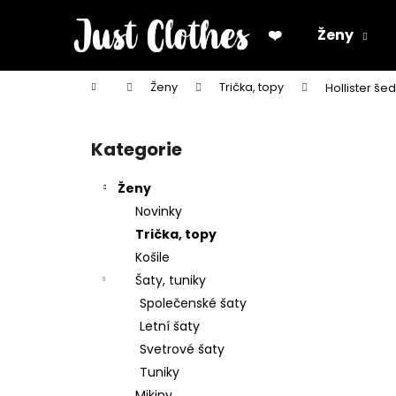
K
Přejít
na
o
❤️
Ženy
obsah
Zpět
Zpět
š
do
do
í
Domů
Ženy
Trička, topy
Hollister še
k
obchodu
obchodu
P
o
Kategorie
Přeskočit
s
kategorie
t
Ženy
r
Novinky
a
Trička, topy
n
Košile
n
Šaty, tuniky
í
Společenské šaty
p
Letní šaty
a
Svetrové šaty
n
Tuniky
e
Mikiny