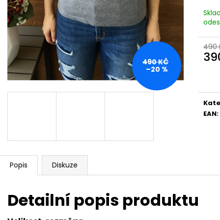
Skla
odes
490 
39
490 KČ
Měr
–20 %
cena
Kate
EAN
:
Popis
Diskuze
Detailní popis produktu