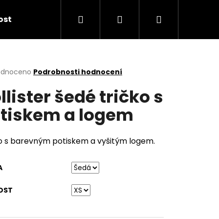
Hledat
Přihlášení
Nákupní
kost
košík
rné
odnoceno
Podrobnosti hodnocení
cení
llister šedé tričko s
ktu
tiskem a logem
ček.
o s barevným potiskem a vyšitým logem.
A
OST