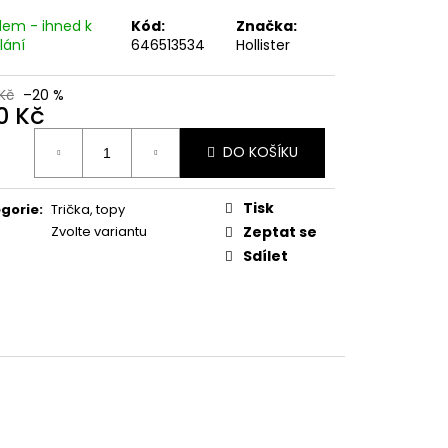
dem - ihned k
Kód:
Značka:
lání
646513534
Hollister
Kč
–20 %
0 Kč
ná
DO KOŠÍKU
:
Tisk
gorie
:
Trička, topy
Zvolte variantu
Zeptat se
Sdílet