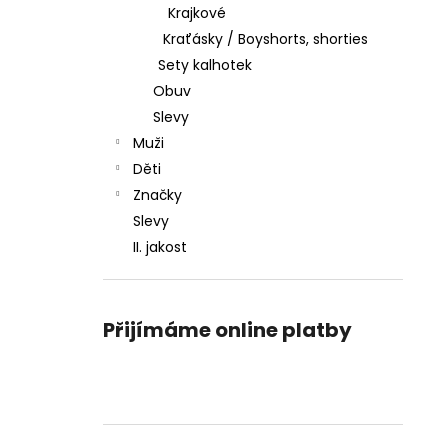
Krajkové
Kraťásky / Boyshorts, shorties
Sety kalhotek
Obuv
Slevy
Muži
Děti
Značky
Slevy
II. jakost
Přijímáme online platby