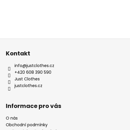
Z
á
Kontakt
p
a
info
@
justclothes.cz
t
+420 608 390 590
í
Just Clothes
justclothes.cz
Informace pro vás
O nás
Obchodní podmínky