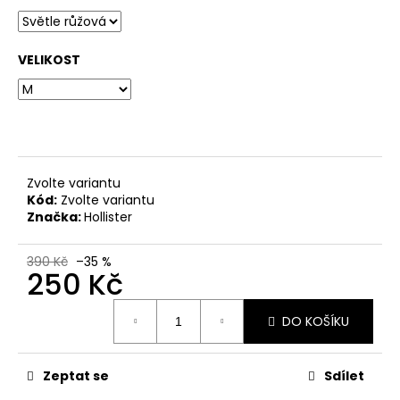
č
u
j
e
VELIKOST
m
e
Zvolte variantu
Kód:
Zvolte variantu
Značka:
Hollister
390 Kč
–35 %
250 Kč
Měrná
DO KOŠÍKU
cena:
Zeptat se
Sdílet