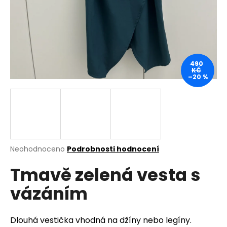
a
j
í
t
?
490
KČ
–20 %
HLEDAT
Průměrné
Neohodnoceno
Podrobnosti hodnocení
hodnocení
D
Tmavě zelená vesta s
produktu
o
je
p
vázáním
0,0
o
z
r
5
u
hvězdiček.
Dlouhá vestička vhodná na džíny nebo legíny.