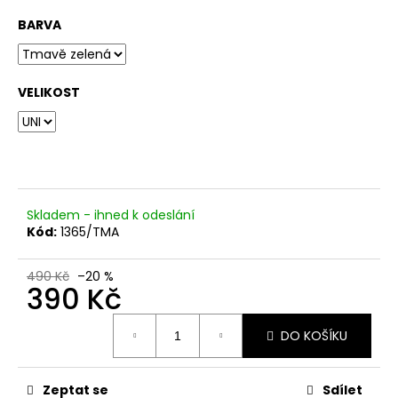
č
u
BARVA
j
e
m
VELIKOST
e
Skladem - ihned k odeslání
Kód:
1365/TMA
490 Kč
–20 %
390 Kč
Měrná
DO KOŠÍKU
cena:
Zeptat se
Sdílet