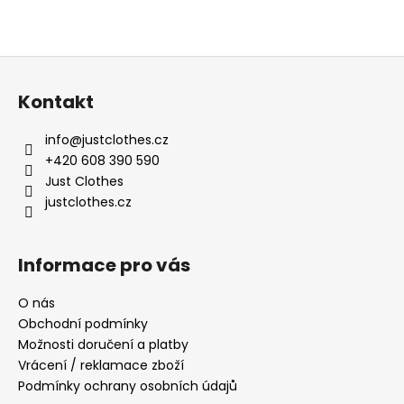
Z
á
Kontakt
p
a
info
@
justclothes.cz
t
+420 608 390 590
í
Just Clothes
justclothes.cz
Informace pro vás
O nás
Obchodní podmínky
Možnosti doručení a platby
Vrácení / reklamace zboží
Podmínky ochrany osobních údajů