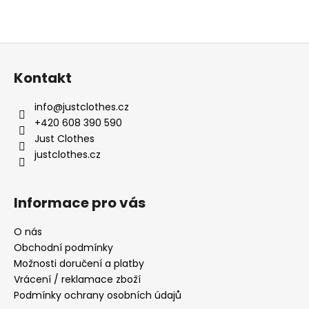
Z
á
Kontakt
p
a
info
@
justclothes.cz
t
+420 608 390 590
í
Just Clothes
justclothes.cz
Informace pro vás
O nás
Obchodní podmínky
Možnosti doručení a platby
Vrácení / reklamace zboží
Podmínky ochrany osobních údajů