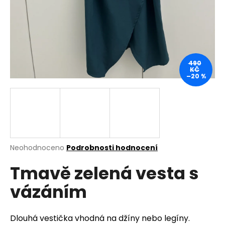
a
j
í
t
?
490
KČ
–20 %
HLEDAT
Průměrné
Neohodnoceno
Podrobnosti hodnocení
hodnocení
D
Tmavě zelená vesta s
produktu
o
je
p
vázáním
0,0
o
z
r
5
u
hvězdiček.
Dlouhá vestička vhodná na džíny nebo legíny.