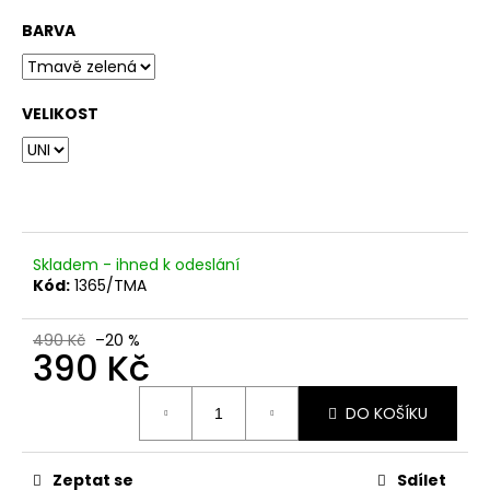
č
u
BARVA
j
e
m
VELIKOST
e
Skladem - ihned k odeslání
Kód:
1365/TMA
490 Kč
–20 %
390 Kč
Měrná
DO KOŠÍKU
cena:
Zeptat se
Sdílet