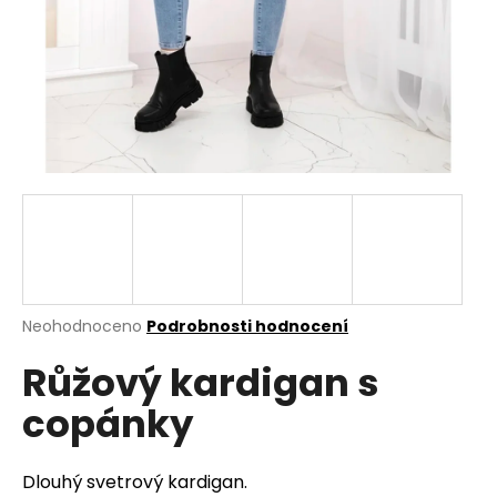
a
j
í
t
?
HLEDAT
Průměrné
Neohodnoceno
Podrobnosti hodnocení
hodnocení
D
Růžový kardigan s
produktu
o
je
p
copánky
0,0
o
z
r
5
u
hvězdiček.
Dlouhý svetrový kardigan.