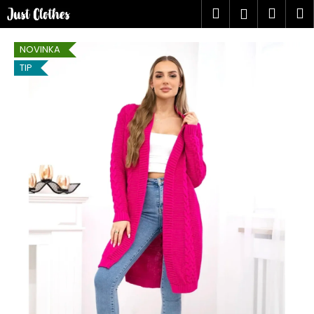
K
Přejít
Hledat
Náku
M
Přihlášen
na
o
obsah
Zpět
Zpět
košík
š
NOVINKA
í
TIP
C
k
o
p
o
t
ř
e
b
u
j
e
t
e
n