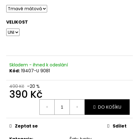
č
u
j
e
VELIKOST
m
e
Skladem - ihned k odeslání
Kód:
19407-U 9081
490 Kč
–20 %
390 Kč
Měrná
DO KOŠÍKU
cena:
Zeptat se
Sdílet
Kategorie
:
Šaty, tuniky