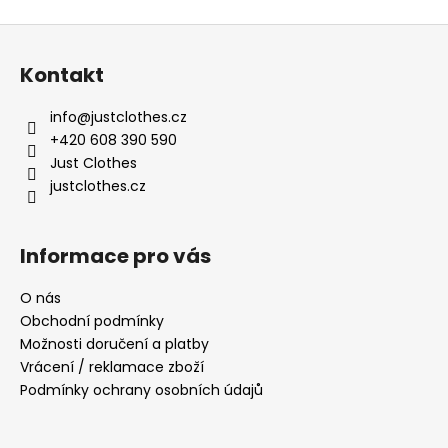
Z
á
Kontakt
p
a
info
@
justclothes.cz
t
+420 608 390 590
í
Just Clothes
justclothes.cz
Informace pro vás
O nás
Obchodní podmínky
Možnosti doručení a platby
Vrácení / reklamace zboží
Podmínky ochrany osobních údajů