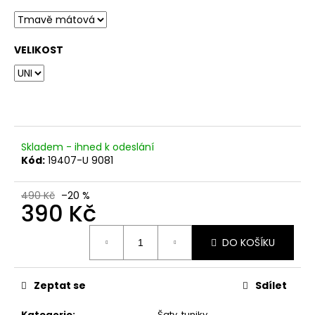
č
u
j
e
VELIKOST
m
e
Skladem - ihned k odeslání
Kód:
19407-U 9081
490 Kč
–20 %
390 Kč
Měrná
DO KOŠÍKU
cena:
Zeptat se
Sdílet
Kategorie
:
Šaty, tuniky