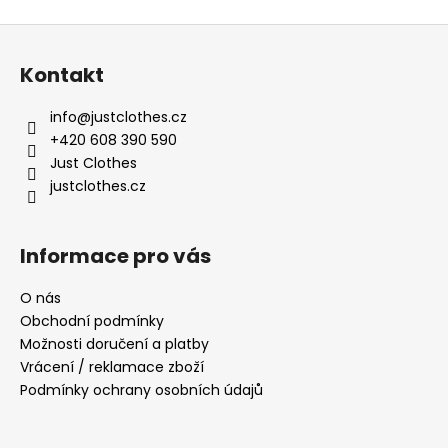
Z
á
Kontakt
p
a
info
@
justclothes.cz
t
+420 608 390 590
í
Just Clothes
justclothes.cz
Informace pro vás
O nás
Obchodní podmínky
Možnosti doručení a platby
Vrácení / reklamace zboží
Podmínky ochrany osobních údajů