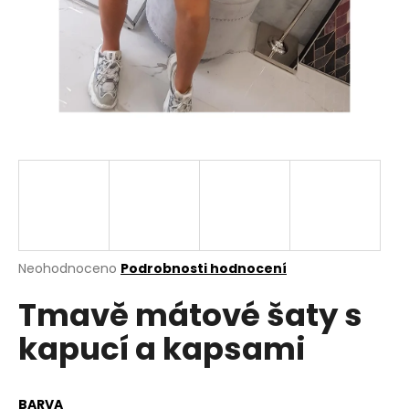
a
j
í
t
?
HLEDAT
Průměrné
Neohodnoceno
Podrobnosti hodnocení
hodnocení
D
Tmavě mátové šaty s
produktu
o
je
p
kapucí a kapsami
0,0
o
z
r
5
u
hvězdiček.
BARVA