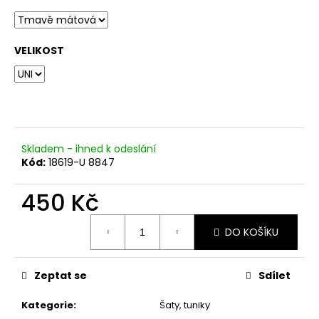
č
u
j
e
VELIKOST
m
e
Skladem - ihned k odeslání
Kód:
18619-U 8847
450 Kč
Měrná
DO KOŠÍKU
cena:
Zeptat se
Sdílet
Kategorie
:
Šaty, tuniky