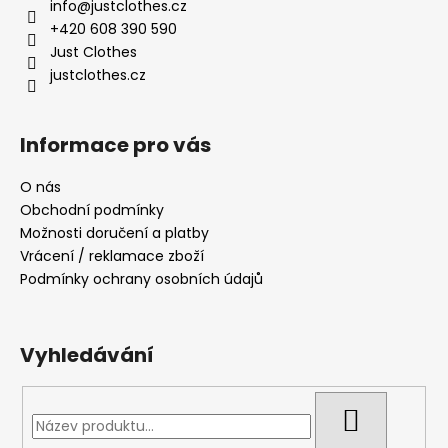
a
info
@
justclothes.cz
t
+420 608 390 590
í
Just Clothes
justclothes.cz
Informace pro vás
O nás
Obchodní podmínky
Možnosti doručení a platby
Vrácení / reklamace zboží
Podmínky ochrany osobních údajů
Vyhledávání
HLEDAT