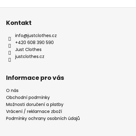
Z
á
Kontakt
p
a
info
@
justclothes.cz
t
+420 608 390 590
í
Just Clothes
justclothes.cz
Informace pro vás
O nás
Obchodní podmínky
Možnosti doručení a platby
Vrácení / reklamace zboží
Podmínky ochrany osobních údajů