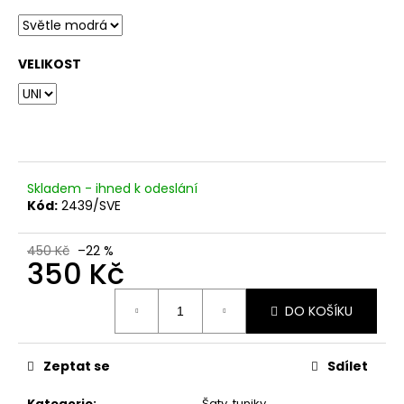
č
u
j
e
VELIKOST
m
e
Skladem - ihned k odeslání
Kód:
2439/SVE
450 Kč
–22 %
350 Kč
Měrná
DO KOŠÍKU
cena:
Zeptat se
Sdílet
Kategorie
:
Šaty, tuniky