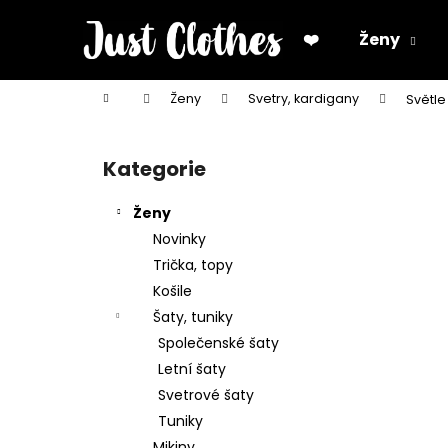
K
Přejít
na
o
❤️
Ženy
obsah
Zpět
Zpět
š
do
do
í
Domů
Ženy
Svetry, kardigany
Světle
k
obchodu
obchodu
P
o
Kategorie
Přeskočit
s
kategorie
t
Ženy
r
Novinky
a
Trička, topy
n
Košile
n
Šaty, tuniky
í
Společenské šaty
p
Letní šaty
a
Svetrové šaty
n
Tuniky
e
Mikiny