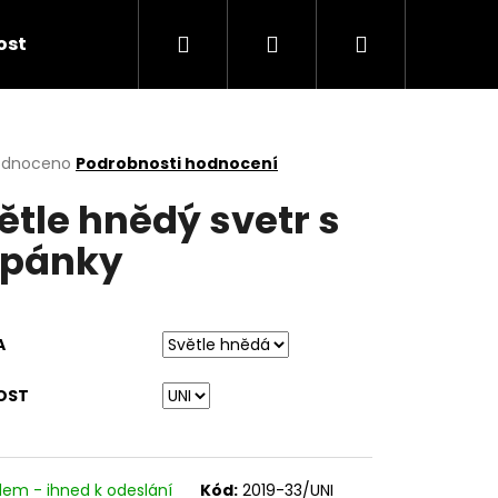
Hledat
Přihlášení
Nákupní
kost
košík
rné
odnoceno
Podrobnosti hodnocení
cení
ětle hnědý svetr s
ktu
pánky
ček.
A
OST
dem - ihned k odeslání
Kód:
2019-33/UNI