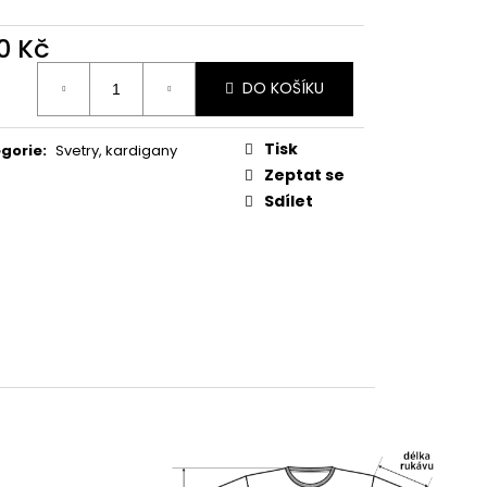
0 Kč
ná
DO KOŠÍKU
:
Tisk
gorie
:
Svetry, kardigany
Zeptat se
Sdílet