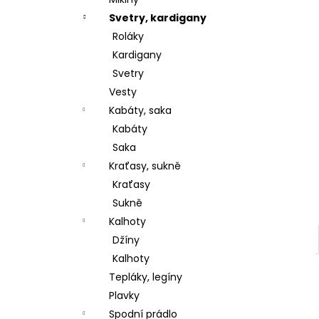
l
Svetry, kardigany
Roláky
Kardigany
Svetry
Vesty
Kabáty, saka
Kabáty
Saka
Kraťasy, sukně
Kraťasy
Sukně
Kalhoty
Džíny
Kalhoty
Tepláky, legíny
Plavky
Spodní prádlo