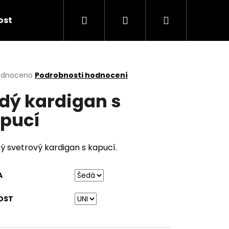
Hledat
Přihlášení
Nákupní
kost
košík
rné
odnoceno
Podrobnosti hodnocení
cení
dý kardigan s
ktu
pucí
ček.
ý svetrový kardigan s kapucí.
A
OST