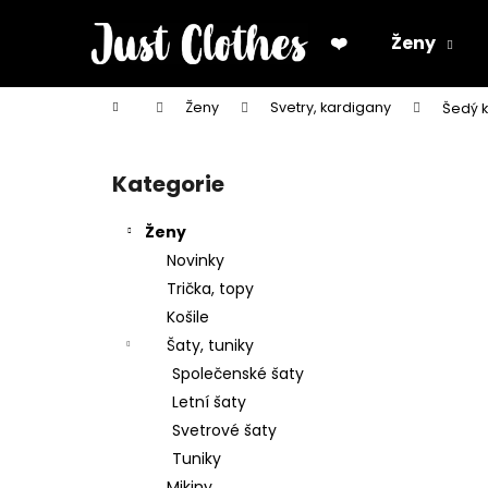
K
Přejít
na
o
❤️
Ženy
obsah
Zpět
Zpět
š
do
do
í
Domů
Ženy
Svetry, kardigany
Šedý k
k
obchodu
obchodu
P
o
Kategorie
Přeskočit
s
kategorie
t
Ženy
r
Novinky
a
Trička, topy
n
Košile
n
Šaty, tuniky
í
Společenské šaty
p
Letní šaty
a
Svetrové šaty
n
Tuniky
e
Mikiny