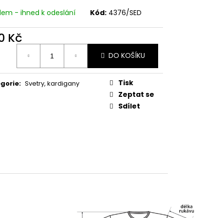
dem - ihned k odeslání
Kód:
4376/SED
0 Kč
ná
DO KOŠÍKU
:
Tisk
gorie
:
Svetry, kardigany
Zeptat se
Sdílet