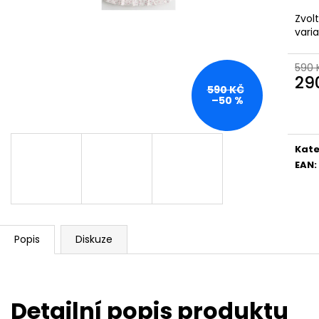
Zvol
vari
590 
29
590 KČ
Měr
–50 %
cena
Kate
EAN
:
Popis
Diskuze
Detailní popis produktu