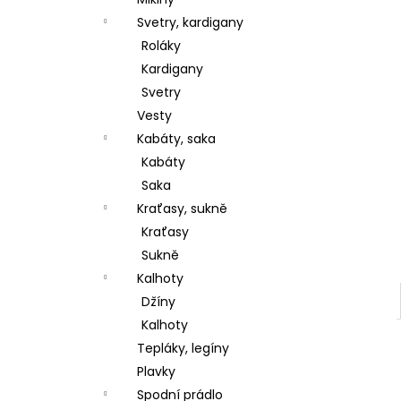
l
Svetry, kardigany
Roláky
Kardigany
Svetry
Vesty
Kabáty, saka
Kabáty
Saka
Kraťasy, sukně
Kraťasy
Sukně
Kalhoty
Džíny
Kalhoty
Tepláky, legíny
Plavky
Spodní prádlo