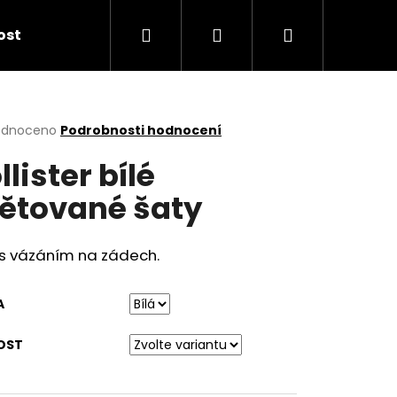
Hledat
Přihlášení
Nákupní
kost
košík
rné
odnoceno
Podrobnosti hodnocení
cení
llister bílé
ktu
ětované šaty
ček.
 s vázáním na zádech.
A
OST