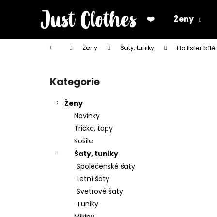
K
Přejít
na
o
❤️
Ženy
obsah
Zpět
Zpět
š
do
do
í
Domů
Ženy
Šaty, tuniky
Hollister bíl
k
obchodu
obchodu
P
o
Kategorie
Přeskočit
s
kategorie
t
Ženy
r
Novinky
a
Trička, topy
n
Košile
n
Šaty, tuniky
í
Společenské šaty
p
Letní šaty
a
Svetrové šaty
n
Tuniky
e
Mikiny