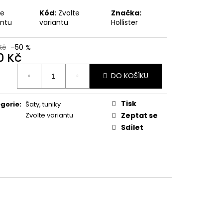
te
Kód:
Zvolte
Značka:
antu
variantu
Hollister
Kč
–50 %
0 Kč
ná
DO KOŠÍKU
:
Tisk
gorie
:
Šaty, tuniky
Zvolte variantu
Zeptat se
Sdílet