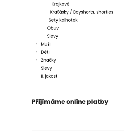
Krajkové
Kraťásky / Boyshorts, shorties
Sety kalhotek
Obuv
Slevy
Muži
Děti
Značky
Slevy
II. jakost
Přijímáme online platby