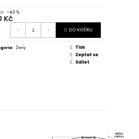
Kč
–43 %
0 Kč
ná
DO KOŠÍKU
:
Tisk
gorie
:
Ženy
Zeptat se
Sdílet