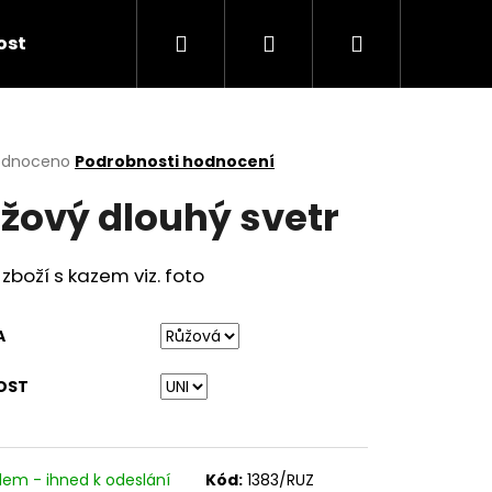
Hledat
Přihlášení
Nákupní
kost
košík
rné
odnoceno
Podrobnosti hodnocení
cení
žový dlouhý svetr
ktu
zboží s kazem viz. foto
ček.
A
OST
dem - ihned k odeslání
Kód:
1383/RUZ