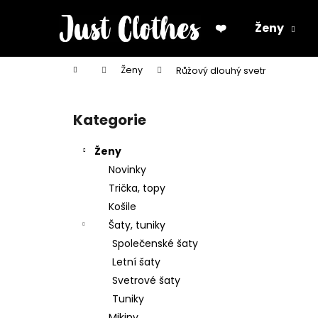
K
Přejít
na
o
❤️
Ženy
obsah
Zpět
Zpět
š
do
do
í
Domů
Ženy
Růžový dlouhý svetr
k
obchodu
obchodu
P
o
Kategorie
Přeskočit
s
kategorie
t
Ženy
r
Novinky
a
Trička, topy
n
Košile
n
Šaty, tuniky
í
Společenské šaty
p
Letní šaty
a
Svetrové šaty
n
Tuniky
e
Mikiny