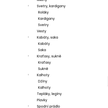
l
Svetry, kardigany
Roláky
Kardigany
Svetry
Vesty
Kabáty, saka
Kabáty
Saka
Kraťasy, sukně
Kraťasy
Sukně
Kalhoty
Džíny
Kalhoty
Tepláky, legíny
Plavky
Spodní prádlo