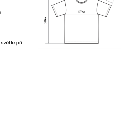
m
 světle při