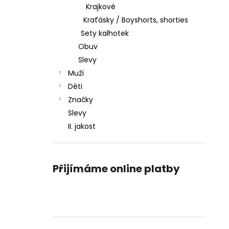
Krajkové
Kraťásky / Boyshorts, shorties
Sety kalhotek
Obuv
Slevy
Muži
Děti
Značky
Slevy
II. jakost
Přijímáme online platby