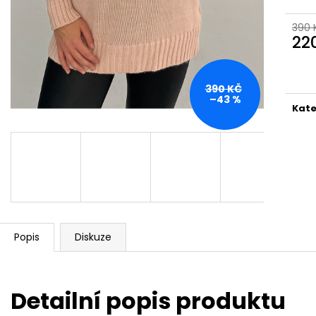
390 
22
Měr
cena
390 KČ
–43 %
Kate
Popis
Diskuze
Detailní popis produktu