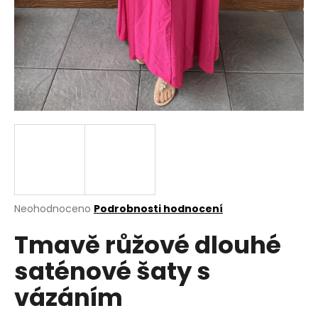
a
j
í
t
?
HLEDAT
Průměrné
Neohodnoceno
Podrobnosti hodnocení
hodnocení
D
Tmavě růžové dlouhé
produktu
o
je
p
saténové šaty s
0,0
o
z
r
vázáním
5
u
hvězdiček.