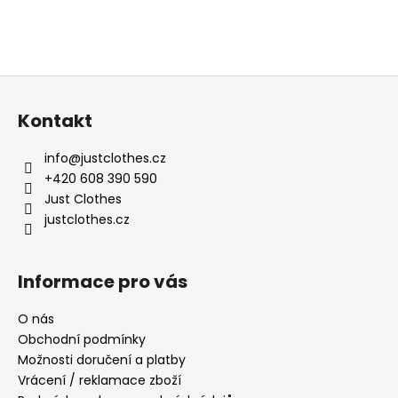
Z
á
Kontakt
p
a
info
@
justclothes.cz
t
+420 608 390 590
í
Just Clothes
justclothes.cz
Informace pro vás
O nás
Obchodní podmínky
Možnosti doručení a platby
Vrácení / reklamace zboží