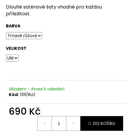
č
u
Dlouhé saténové šaty vhodné pro každou
j
příležitost.
e
m
BARVA
e
VELIKOST
Skladem - ihned k odeslání
Kód:
1311/RUZ
690 Kč
Měrná
DO KOŠÍKU
cena: