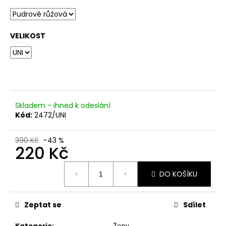
č
u
j
e
VELIKOST
m
e
Skladem - ihned k odeslání
Kód:
2472/UNI
390 Kč
–43 %
220 Kč
Měrná
DO KOŠÍKU
cena:
Zeptat se
Sdílet
Kategorie
:
Ženy