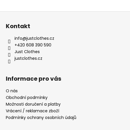
Z
á
Kontakt
p
a
info
@
justclothes.cz
t
+420 608 390 590
í
Just Clothes
justclothes.cz
Informace pro vás
O nás
Obchodní podmínky
Možnosti doručení a platby
Vrácení / reklamace zboží
Podmínky ochrany osobních údajů