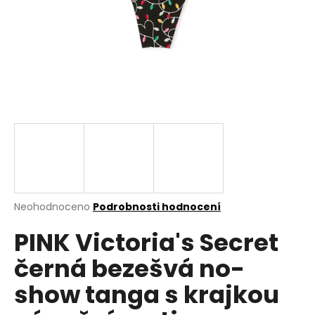
a
j
í
t
?
HLEDAT
Průměrné
Neohodnoceno
Podrobnosti hodnocení
hodnocení
D
PINK Victoria's Secret
produktu
o
je
p
černá bezešvá no-
0,0
o
z
r
show tanga s krajkou
5
u
hvězdiček.