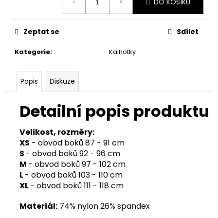
DO KOŠÍKU
cena:
Zeptat se
Sdílet
Kategorie
:
Kalhotky
Popis
Diskuze
Detailní popis produktu
Velikost, rozměry:
XS
- obvod boků 87 - 91 cm
S
- obvod boků 92 - 96 cm
M
- obvod boků 97 - 102 cm
L
- obvod boků 103 - 110 cm
XL
- obvod boků 111 - 118 cm
Materiál:
74% nylon 26% spandex