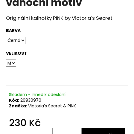
vánoční motiv
č
u
j
Originální kalhotky PINK by Victoria's Secret
e
m
BARVA
e
VELIKOST
Skladem - ihned k odeslání
Kód:
26930970
Značka:
Victoria's Secret & PINK
230 Kč
Měrná