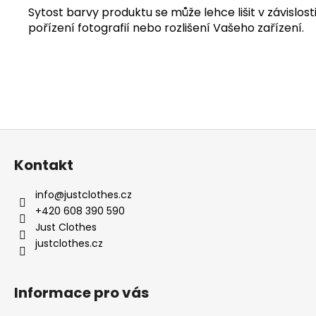
Sytost barvy produktu se může lehce lišit v závislosti
pořízení fotografií nebo rozlišení Vašeho zařízení.
Z
á
Kontakt
p
a
info
@
justclothes.cz
t
+420 608 390 590
í
Just Clothes
justclothes.cz
Informace pro vás