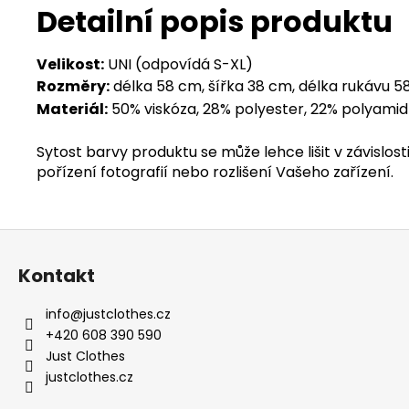
Detailní popis produktu
Velikost:
UNI (odpovídá S-XL)
Rozměry:
délka 58 cm, šířka 38 cm, délka rukávu 
Materiál:
50% viskóza, 28% polyester, 22% polyamid
Sytost barvy produktu se může lehce lišit v závislosti
pořízení fotografií nebo rozlišení Vašeho zařízení.
Z
á
Kontakt
p
a
info
@
justclothes.cz
t
+420 608 390 590
í
Just Clothes
justclothes.cz