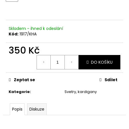
č
u
j
e
m
Skladem - ihned k odeslání
e
Kód:
1917/KHA
350 Kč
Měrná
DO KOŠÍKU
cena:
Zeptat se
Sdílet
Kategorie
:
Svetry, kardigany
Popis
Diskuze