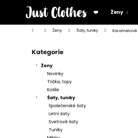
K
Přejít
na
o
❤️
Ženy
obsah
Zpět
Zpět
š
do
do
í
Domů
Ženy
Šaty, tuniky
Karamelové 
k
obchodu
obchodu
P
o
Kategorie
Přeskočit
s
kategorie
t
Ženy
r
Novinky
a
Trička, topy
n
Košile
n
Šaty, tuniky
í
Společenské šaty
p
Letní šaty
a
Svetrové šaty
n
Tuniky
e
Mikiny