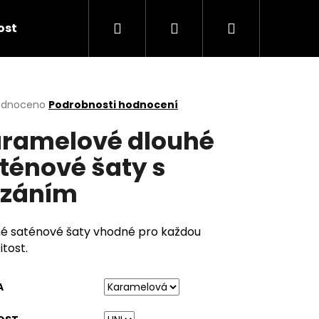
Hledat
Přihlášení
Nákupní
kost
košík
rné
odnoceno
Podrobnosti hodnocení
cení
ramelové dlouhé
ktu
ténové šaty s
záním
ček.
é saténové šaty vhodné pro každou
itost.
A