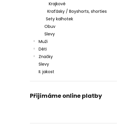
Krajkové
Kraťásky / Boyshorts, shorties
Sety kalhotek
Obuv
Slevy
Muži
Děti
Značky
Slevy
II. jakost
Přijímáme online platby