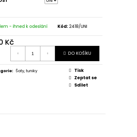
OST
dem - ihned k odeslání
Kód:
2418/UNI
0 Kč
ná
DO KOŠÍKU
:
Tisk
gorie
:
Šaty, tuniky
Zeptat se
Sdílet