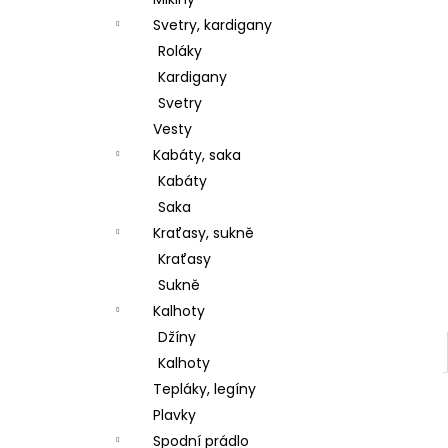
l
Svetry, kardigany
Roláky
Kardigany
Svetry
Vesty
Kabáty, saka
Kabáty
Saka
Kraťasy, sukně
Kraťasy
Sukně
Kalhoty
Džíny
Kalhoty
Tepláky, legíny
Plavky
Spodní prádlo