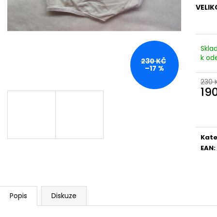
VELIK
Skla
k od
230 KČ
–17 %
230 
19
Měr
cena
Kate
EAN
:
Popis
Diskuze