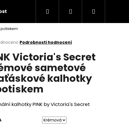
Hledat
Přihlášení
Nákupní
kost
s potiskem
košík
rné
odnoceno
Podrobnosti hodnocení
cení
NK Victoria's Secret
ktu
émové sametové
aťáskové kalhotky
ček.
potiskem
nální kalhotky PINK by Victoria's Secret
A