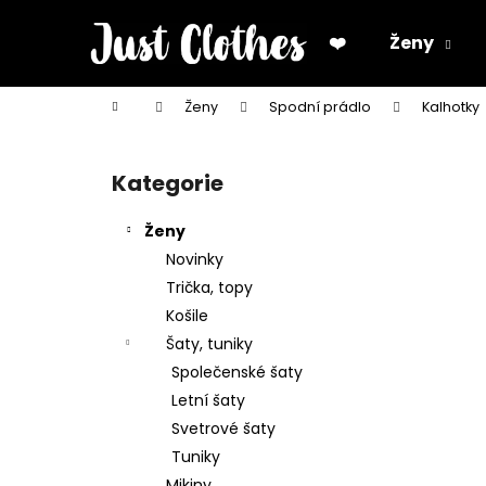
K
Přejít
na
o
❤️
Ženy
obsah
Zpět
Zpět
š
do
do
í
Domů
Ženy
Spodní prádlo
Kalhotky
k
obchodu
obchodu
P
o
Kategorie
Přeskočit
s
kategorie
t
Ženy
r
Novinky
a
Trička, topy
n
Košile
n
Šaty, tuniky
í
Společenské šaty
p
Letní šaty
a
Svetrové šaty
n
Tuniky
e
Mikiny