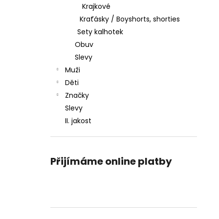
Krajkové
Kraťásky / Boyshorts, shorties
Sety kalhotek
Obuv
Slevy
Muži
Děti
Značky
Slevy
II. jakost
Přijímáme online platby