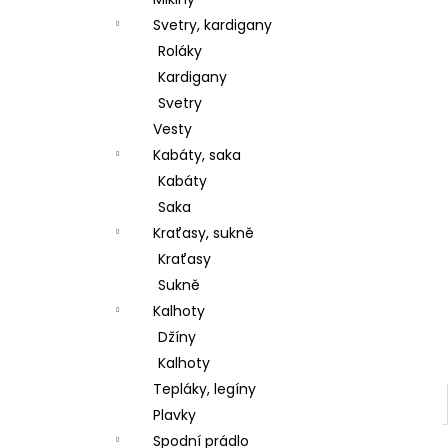
l
Svetry, kardigany
Roláky
Kardigany
Svetry
Vesty
Kabáty, saka
Kabáty
Saka
Kraťasy, sukně
Kraťasy
Sukně
Kalhoty
Džíny
Kalhoty
Tepláky, legíny
Plavky
Spodní prádlo