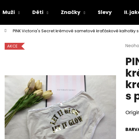
Muži
Děti
Značky
Slevy
II. ja
PINK Victoria's Secret krémové sametové kraťáskové kalhotky 
Co potřebujete najít?
Průmě
Neoh
AKCE
hodno
PI
produ
HLEDAT
je
kr
0,0
z
kr
5
Doporučujeme
hvězdi
s 
Origi
BARV