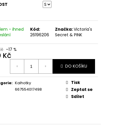
OST
dem - ihned
Kód:
Značka:
Victoria's
eslání
26196206
Secret & PINK
Kč
–17 %
0 Kč
ná
DO KOŠÍKU
:
Tisk
gorie
:
Kalhotky
667554017498
Zeptat se
Sdílet